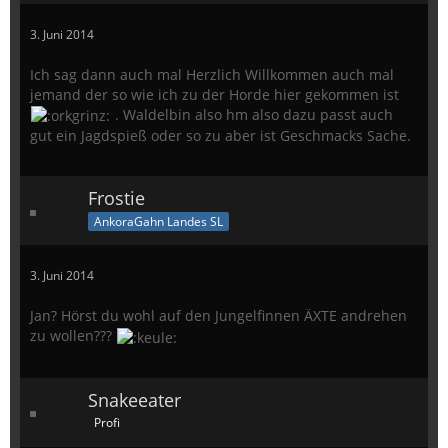
3. Juni 2014
Ich sag dann auch mal Herzlich Willkommen auch mal
jemand der so wie ich zu der Horde hier gekommen ist
. Waldelbin also hm also dazu passt auch
gut ein Jagdspieß oder so zu aber ist Geschmacks Sache.
Frostie
AnkoraGahn Landes SL
3. Juni 2014
Jan? Hörst du wohl auf den Jungelfinnen ÄXTE andrehen
zu wollen???
Snakeeater
Profi