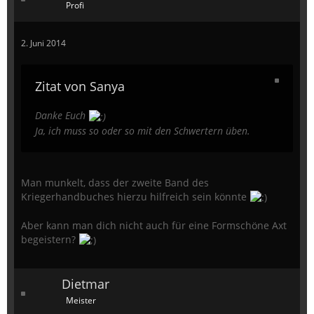
Profi
2. Juni 2014
Zitat von Sanya
Danke Euch
Ja, ich muss so oder so mit den Schwertern üben.
Man munkelt, dass der zweite Band des
Kriegerhandbuches hierzu hilfreich sein könnte
Aber kann man dich nicht auch für eine Formschöne Axt
begeistern?
Dietmar
Meister