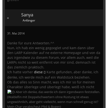
Sanya
Anfänger
31. Mai 2014
Danke für eure Antworten.^^
Nun, ich hab ein wenig gegooglet und kam dann über
den LARP Kalender auf ne externe Homepage und von da
aus irgendwie zu diesem Forum, vor allem auch, weil die
LARPs nicht so weit entfernt von mir sind, demnach ist
das ziemlich praktisch.
Ich hatte vorher
diese
Karte gefunden, aber danke, ich
denke, ich werde mich auf ein Waldstück beziehen.
Ob das alles so Sinn macht, was ich mir so für meinen
Charakter überlege und überlegt habe, weiß ich nicht
Aber ich denke, das werde ich dann irgendwann feststellen.
(Waldelfin mit Doppelschwertern ohne Rüstung ist etwas
ungewöhnlich, aber geht vielleicht, wenn man schnell genug ist?
Mein Char verabscheut Pfeil & Bogen)