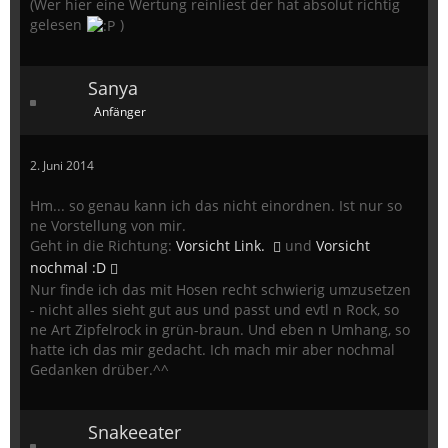
(Wer hier eine Wertung reinliest der hat absolut richtig
gelesen
)
Sanya
Anfänger
2. Juni 2014
Hm... so genau kann ich das nicht einordnen. Ist nur so
ne Vorstellung von mir.
Geht in die Richtung:
Vorsicht Link.
und
Vorsicht
nochmal :D
Nur finde ich das mit Hosen recht schwierig umzusetzen
- nicht alles sieht gut aus und passt und evtl n Rock, so
ne Art Zipfelrock in grün-braun. Und eben n Umhang, so
hatte ich das mir gedacht. Ich mach mir aber nochmal
Gedanken drüber.^^
Snakeeater