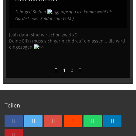
Sehr geil Steffen
(apropo ich komm wohl als
Gardist oder Soldat zum CoM )
Jeah dann sind wir schon zwei xD
Deine Elfin muss sich gar nich drauf einlassen... die wird
eingezogen
1
2
Teilen