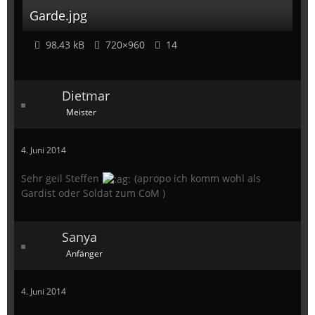
Garde.jpg
98,43 kB
720×960
14
Dietmar
Meister
4. Juni 2014
Sehr geil Steffen
(apropo ich komm wohl als
Gardist oder Soldat zum CoM )
Sanya
Anfänger
4. Juni 2014