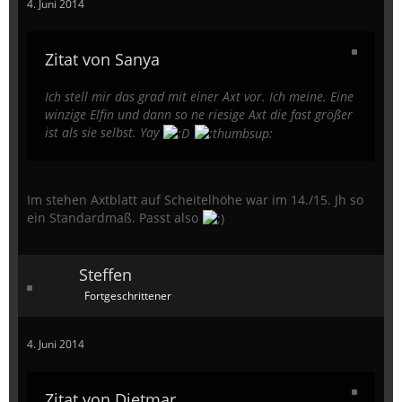
4. Juni 2014
Zitat von Sanya
Ich stell mir das grad mit einer Axt vor. Ich meine. Eine
winzige Elfin und dann so ne riesige Axt die fast größer
ist als sie selbst. Yay
Im stehen Axtblatt auf Scheitelhöhe war im 14./15. Jh so
ein Standardmaß. Passt also
Steffen
Fortgeschrittener
4. Juni 2014
Zitat von Dietmar