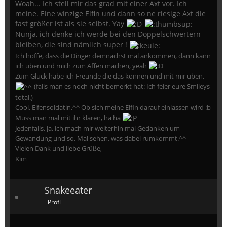
Woah... Ich stell mir das grad mit einer Axt vor. Ich
meine. Eine winzige Elfin und dann so ne riesige Axt die
fast größer ist als sie selbst. Yay
Nunja, ich denke ich werde bei den Doppelschwertern
bleiben, die sind nämlich super !
Ich hoffe, dass die Dinger demnächst mal ankommen, dann kann
ich üben und mich zum Affen machen, yeah
Zum Glück habe ich Freunde die das können und mit mir üben.
(falls man es noch nicht bemerkt hat: Ich feier eure Smileys
total.)
Cool, Elfensoldatin.^^ Ob sich meine Elfin darauf einlassen wird :b
Muss man mal mit ihr klären, ha ha
Jedenfalls, ja, ich mach mir weiterhin mal Gedanken um
Gewandung und so. Mal sehen, was dabei rumkommt.^^
Vielen Dank und liebe Grüße,
Kim~
Snakeeater
Profi