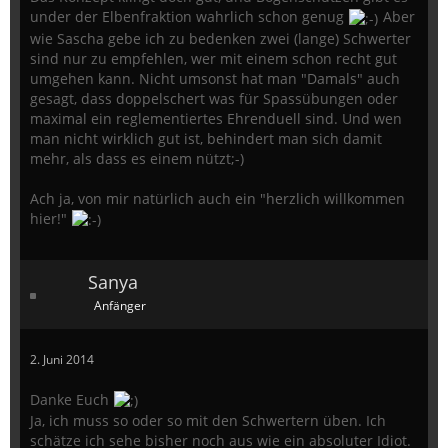
under der Elbenfraktion wahrlich schon genug
Aber
wie Sascha gebe ich zu bedenken zwei (lange) Schwerter
sind nur zu empfehlen, wer mit einem schon recht gut
umgehen kann. Nicht umsonst hat man "Damals" auch
gesagt, dass doppelschert was für Spassübungen oder
maximal ein reglementiertes Ehrenduell sind. Und wen
man nicht wirklich gut ist, behindert man sich damit
mehr, als dass es einem nützt;-)
Ach ja, von mir natürlich auch ein "herzlich willkommen
hier!"
Sanya
Anfänger
2. Juni 2014
Danke Euch
Ja, ich muss so oder so mit den Schwertern üben. Ich
schätze ich sehe bisher noch aus wie ein absoluter Idiot.