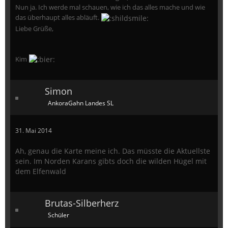
Nun ja. Ich werde mal schauen, wie ich das alles mache und wie
das überhaupt alles abläuft.
Liebe Grüße,
Kim
Simon
AnkoraGahn Landes SL
31. Mai 2014
Ah, genau die Karte meine ich. Das müsste die Aktuellste
sein. Im Norden Karans gibts doch die wilden Hügel mit
dem Elfenwald
Brutas-Silberherz
Schüler