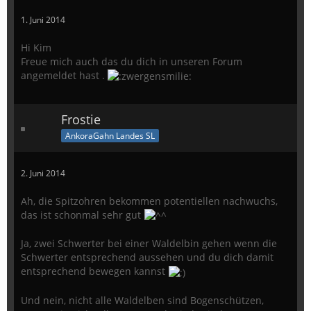
1. Juni 2014
Hi Kim
Freue mich auch das du dich in unseren Forum
angemeldet hast .
Frostie
AnkoraGahn Landes SL
2. Juni 2014
Ah, die Spitzohren bekommen potentiellen nachwuchs,
das ist schonmal sehr gut
Ja, zwei Schwerter bei einer Waldelbin gehen wenn die
Schwerter entsprechend aussehen und du dich damit
entsprechend bewegen kannst
Und nein, nicht alle Waldelben sind Bogenschützen,