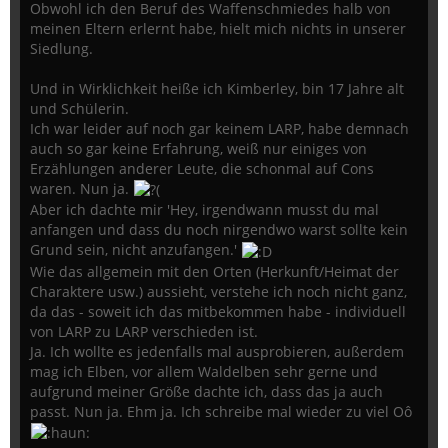
Obwohl ich den Beruf des Waffenschmiedes halb von
meinen Eltern erlernt habe, hielt mich nichts in unserer
Siedlung.
Und in Wirklichkeit heiße ich Kimberley, bin 17 Jahre alt
und Schülerin.
Ich war leider auf noch gar keinem LARP, habe demnach
auch so gar keine Erfahrung, weiß nur einiges von
Erzählungen anderer Leute, die schonmal auf Cons
waren. Nun ja.
Aber ich dachte mir 'Hey, irgendwann musst du mal
anfangen und dass du noch nirgendwo warst sollte kein
Grund sein, nicht anzufangen.'
Wie das allgemein mit den Orten (Herkunft/Heimat der
Charaktere usw.) aussieht, verstehe ich noch nicht ganz,
da das - soweit ich das mitbekommen habe - individuell
von LARP zu LARP verschieden ist.
Ja. Ich wollte es jedenfalls mal ausprobieren, außerdem
mag ich Elben, vor allem Waldelben sehr gerne und
aufgrund meiner Größe dachte ich, dass das ja auch
passt. Nun ja. Ehm ja. Ich schreibe mal wieder zu viel Oô