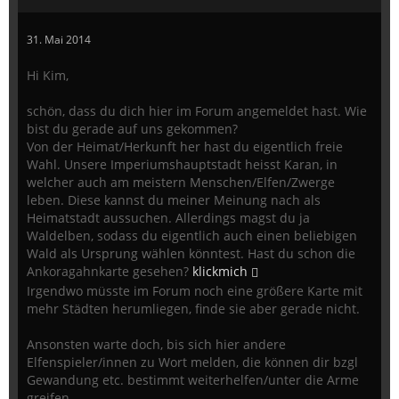
31. Mai 2014
Hi Kim,
schön, dass du dich hier im Forum angemeldet hast. Wie
bist du gerade auf uns gekommen?
Von der Heimat/Herkunft her hast du eigentlich freie
Wahl. Unsere Imperiumshauptstadt heisst Karan, in
welcher auch am meistern Menschen/Elfen/Zwerge
leben. Diese kannst du meiner Meinung nach als
Heimatstadt aussuchen. Allerdings magst du ja
Waldelben, sodass du eigentlich auch einen beliebigen
Wald als Ursprung wählen könntest. Hast du schon die
Ankoragahnkarte gesehen?
klickmich
Irgendwo müsste im Forum noch eine größere Karte mit
mehr Städten herumliegen, finde sie aber gerade nicht.
Ansonsten warte doch, bis sich hier andere
Elfenspieler/innen zu Wort melden, die können dir bzgl
Gewandung etc. bestimmt weiterhelfen/unter die Arme
greifen