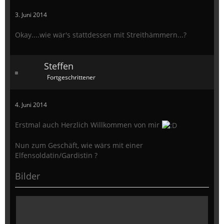
3. Juni 2014
Okay....wie wär's stattdessen mit Streithämmern...?
Steffen
Fortgeschrittener
4. Juni 2014
Erstmal auch Herzlich Willkommen von mir
Nun zum Geschäft, wie wärs mit einer
Elfensoldatin/Gardistin ?
Bilder