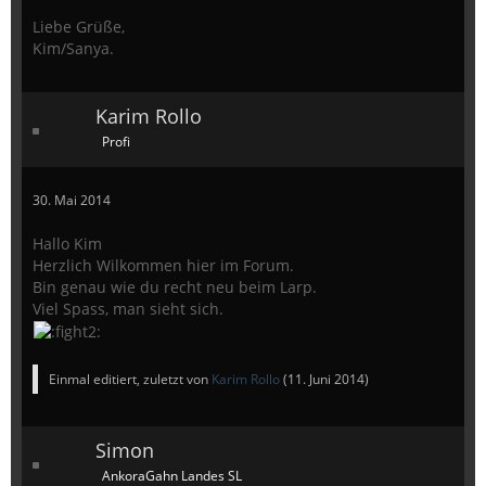
Liebe Grüße,
Kim/Sanya.
Karim Rollo
Profi
30. Mai 2014
Hallo Kim
Herzlich Wilkommen hier im Forum.
Bin genau wie du recht neu beim Larp.
Viel Spass, man sieht sich.
Einmal editiert, zuletzt von
Karim Rollo
(
11. Juni 2014
)
Simon
AnkoraGahn Landes SL