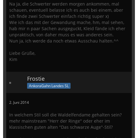
Na Ja, die Schwerter werden morgen ankommen, mal
schauen, eventuell belasse ich es auch bei einem, aber
ich finde zwei Schwerter einfach richtig super x)
Wie ich das mit der Gewandung mache, hm, mal sehen,
hab mir n paar Sachen ausgeguckt, Kleid fände ich eher
unpraktisch, von daher muss es was anderes sein.
Nun ja, ich werde da noch etwas Ausschau halten.^^
Liebe Grüße,
Kim
Frostie
AnkoraGahn Landes SL
2. Juni 2014
In welchem Stil soll die Waldelfendame gehalten sein?
mehr mainstream "Herr der Ringe" oder eher im
klassischen guten alten "Das schwarze Auge"-Stil?