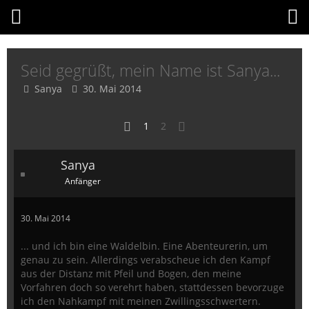
Seid gegrüßt, mein Name ist Sanya...
Sanya
30. Mai 2014
1
2
Sanya
Anfänger
30. Mai 2014
... und ich bin eine Waldelbin. Eine Abenteurerin, um
genau zu sein. Allerdings verabscheue ich den Kampf
aus der Distanz mit Pfeil und Bogen, den meine
Vorfahren doch so verehrt haben, stattdessen bevorzuge
ich den Nahkampf mit meinen Zwillingsschwertern.