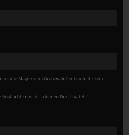
e einsame Magierin im Grenzwald? er traute ihr kein
 Ausflüchte das ihr ja keinen Durst hattet.."
.