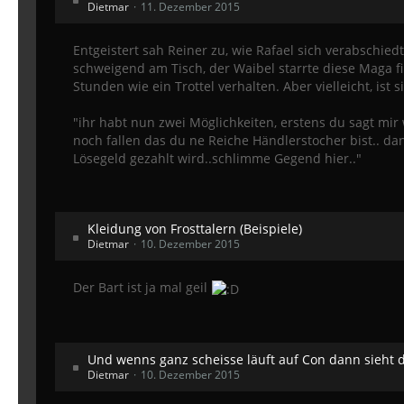
Dietmar
11. Dezember 2015
Entgeistert sah Reiner zu, wie Rafael sich verabschied
schweigend am Tisch, der Waibel starrte diese Maga fin
Stunden wie ein Trottel verhalten. Aber vielleicht, ist s
"ihr habt nun zwei Möglichkeiten, erstens du sagt mir 
noch fallen das du ne Reiche Händlerstocher bist.. da
Lösegeld gezahlt wird..schlimme Gegend hier.."
Kleidung von Frosttalern (Beispiele)
Dietmar
10. Dezember 2015
Der Bart ist ja mal geil
Und wenns ganz scheisse läuft auf Con dann sieht 
Dietmar
10. Dezember 2015