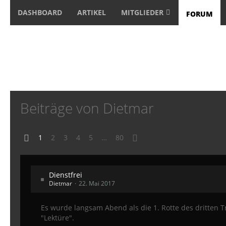
DASHBOARD
ARTIKEL
MITGLIEDER
FORUM
Beiträge von Dietmar
1
2
3
4
5
…
80
Dienstfrei
Dietmar
22. Mai 2017
Es wurde langsam Abend als die 1. Rotte des dritten 
"Lektüre".