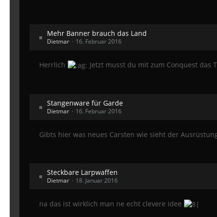
Mehr Banner brauch das Land
Dietmar
16. Februar 2016
Herrlich
Jetzt musst du mit zum Conquest das T
Stangenware für Garde
Dietmar
16. Februar 2016
Gibts hier was neues Carsten wie sieht der Ausrüstun
Steckbare Larpwaffen
Dietmar
18. Januar 2016
na das ist wirklich man ne echt clevere idee