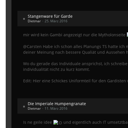
Stangenware für Garde
Dietmar
25. März 2016
mir wird kein Gambi angezeigt nur die Mytholonseite
@Carsten Habe ich schon alles Planungs TS hatte ich 
deiner Meinung nach bessere Qualiät und Aussehen ha
Wo du gerade das Individuale ansprichst, ich schreibe 
individualität nicht zu kurz kommt.
Edit: Hier eine Schickes Uniformteil für den Gardiste
Die Imperiale Humpengranate
Dietmar
11. März 2016
Is ne geile idee
und eigentlich auch IT umsetztba