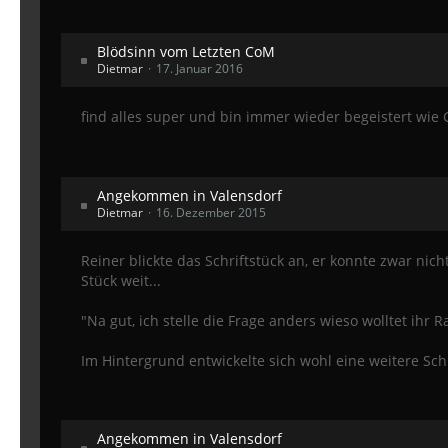
Blödsinn vom Letzten CoM
Dietmar
17. Januar 2016
find alles super und bin immer wieder begeistert wie
Angekommen in Valensdorf
Dietmar
16. Dezember 2015
Reiner blickte das Schriftstück an, er konnte zwar nic
Stück weit...
"Na gut, ich stelle die Frage anders wieso wolltet ihr
Im Hintergrund entwickelte sich wohl eine weitere Sc
Angekommen in Valensdorf