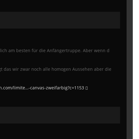
rlich am besten für die Anfängertruppe. Aber wenn d
orgt das wir zwar noch alle homogen Aussehen aber die
n.com/limite…-canvas-zweifarbig?c=1153