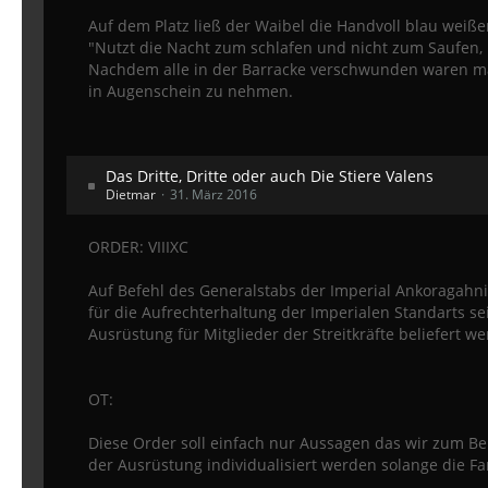
Auf dem Platz ließ der Waibel die Handvoll blau weiße
"Nutzt die Nacht zum schlafen und nicht zum Saufen,
Nachdem alle in der Barracke verschwunden waren mac
in Augenschein zu nehmen.
Das Dritte, Dritte oder auch Die Stiere Valens
Dietmar
31. März 2016
ORDER: VIIIXC
Auf Befehl des Generalstabs der Imperial Ankoragahnisch
für die Aufrechterhaltung der Imperialen Standarts s
Ausrüstung für Mitglieder der Streitkräfte beliefert w
OT:
Diese Order soll einfach nur Aussagen das wir zum Be
der Ausrüstung individualisiert werden solange die 