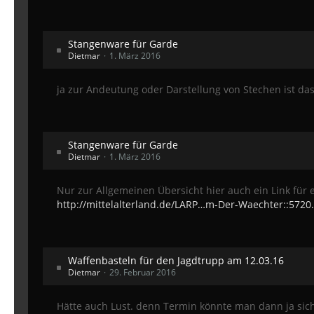
Stangenware für Garde
Dietmar
1. März 2016
ja zur Andeutung oder Darstellung von Stechen ist da
Stangenware für Garde
Dietmar
1. März 2016
Nur zur Allgemeinen Übersicht hier auch ein Link für
http://mittelalterland.de/LARP…m-Der-Waechter::5720
Waffenbasteln für den Jagdtrupp am 12.03.16
Dietmar
29. Februar 2016
Hätte auch Lust. denn Termin könnte man dann ja s