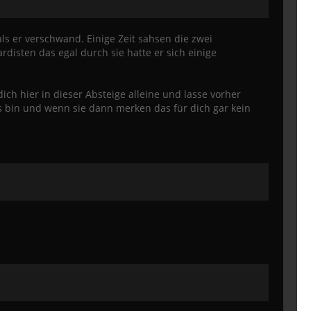
als er verschwand. Einige Zeit sahsen die zwei
disten das egal durch sie hatte er sich einige
ich hier in dieser Absteige alleine und lasse vorher
us bin und wenn sie dann merken das für dich gar kein