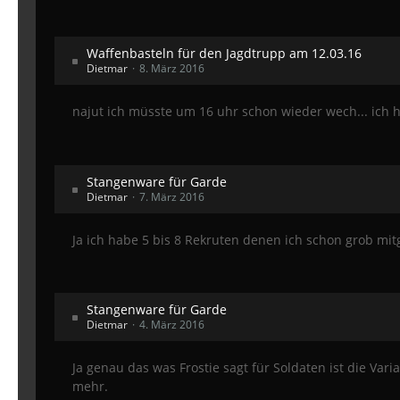
Waffenbasteln für den Jagdtrupp am 12.03.16
Dietmar
8. März 2016
najut ich müsste um 16 uhr schon wieder wech... ich 
Stangenware für Garde
Dietmar
7. März 2016
Ja ich habe 5 bis 8 Rekruten denen ich schon grob mit
Stangenware für Garde
Dietmar
4. März 2016
Ja genau das was Frostie sagt für Soldaten ist die Va
mehr.