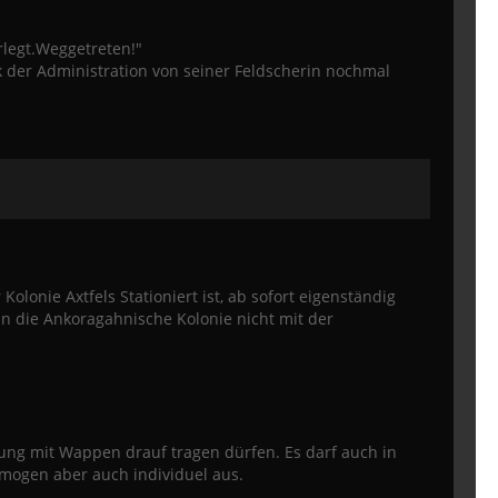
legt.Weggetreten!"
 der Administration von seiner Feldscherin nochmal
Kolonie Axtfels Stationiert ist, ab sofort eigenständig
n die Ankoragahnische Kolonie nicht mit der
kung mit Wappen drauf tragen dürfen. Es darf auch in
mogen aber auch individuel aus.