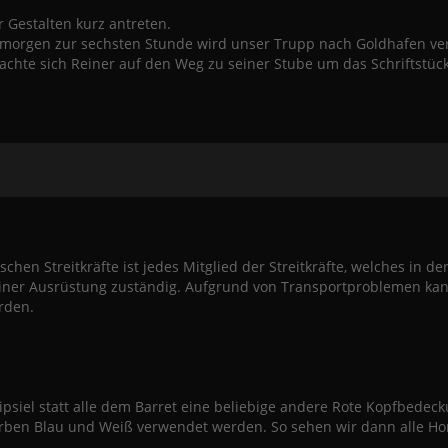
r Gestalten kurz antreten.
 morgen zur sechsten Stunde wird unser Trupp nach Goldhafen ver
hte sich Reiner auf den Weg zu seiner Stube um das Schriftstück
en Streitkräfte ist jedes Mitglied der Streitkräfte, welches in der 
einer Ausrüstung zuständig. Aufgrund von Transportproblemen kan
erden.
ipsiel statt alle dem Barret eine beliebige andere Rote Kopfbedec
Farben Blau und Weiß verwendet werden. So sehen wir dann alle Ho