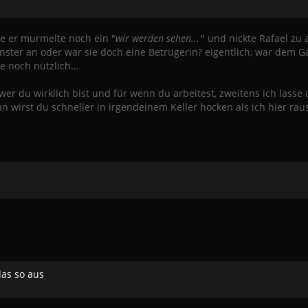
te er murmelte noch ein "
wir werden sehen...
" und nickte Rafael zu 
ster an oder war sie doch eine Betrügerin? eigentlich, war dem Gar
ie noch nützlich...
wer du wirklich bist und für wenn du arbeitest, zweitens ich lasse d
nn wirst du schneller in irgendeinem Keller hocken als ich hier ra
das so aus