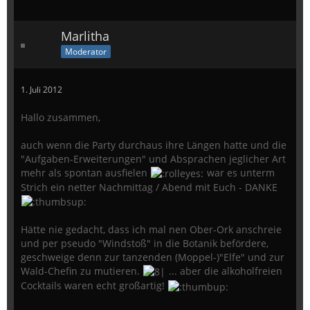
Marlitha
Moderator
1. Juli 2012
Hallo zusammen,
auch wenn die Party durchaus ihre Längen hatte und die
"Aufgaben-Erweiterungen" und Absprachen jeglicher Art
mehr als spontan ausfielen
war es unterm
Strich ein netter Nachmittag / Abend mit Euch - DANKE
Hätte nie gedacht, dass ich mal nen Ober-Ork anschreie
und per pseudo "Windstoß" in die Botanik befördere,
geschweige denn zur tanzenden (Moppel-)"Elfe" und zur
Wald-Chefin zu mutieren.
... aber die alkoholfreien
Cocktails waren echt großartig!