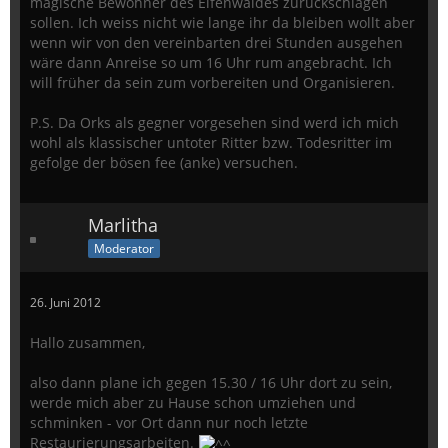
magische Bewohner des Elfenwaldes zurückschlagen
sollen. Ich weiss nicht wie lange ihr da bleiben wollt aber
wenn wir von den vereinbarten drei Stunden ausgehen
wäre dann Anreise so um 16 Uhr rum angebracht. Ich
will früher da sein zum vorbereiten und Organisieren.
P.S. Da Orks als gegner vorgesehen sind werd ich mich
wohl als klassischer untoter Ritter bzw. Todesritter im
gefolge der bösen fee (anke) versuchen.
Marlitha
Moderator
26. Juni 2012
Hallo zusammen,
also dann plane ich gegen 15.30 / 16 Uhr dort zu sein,
werde mich aber zu Hause schon umziehen und
schminken - vor Ort dann nur noch letzte
Restaurierungsarbeiten.