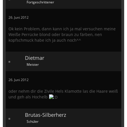
Fortgeschrittener
26. Juni 2012
Ok kein Problem, dann kann ich ja mal versuchen meine
Weiße Perrücke blond oder braun zu färben, nen
kopfschmuck habe ich ja auch noch^^
Dietmar
Meister
26. Juni 2012
oder nehm dir die Zivile Hels Klamotte las die Haare weiß
und geh als Hochelb
Brutas-Silberherz
Schüler