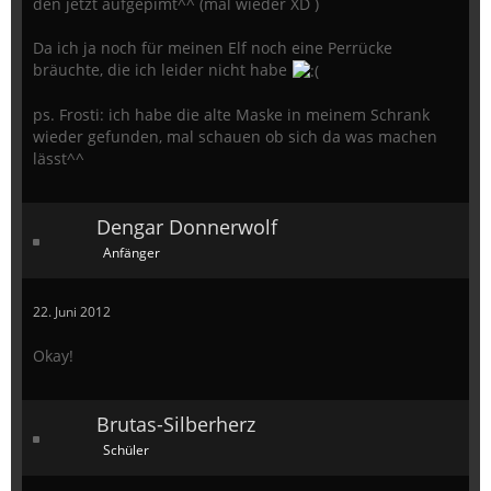
den jetzt aufgepimt^^ (mal wieder XD )
Da ich ja noch für meinen Elf noch eine Perrücke
bräuchte, die ich leider nicht habe
ps. Frosti: ich habe die alte Maske in meinem Schrank
wieder gefunden, mal schauen ob sich da was machen
lässt^^
Dengar Donnerwolf
Anfänger
22. Juni 2012
Okay!
Brutas-Silberherz
Schüler