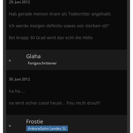
29. Juni 2012
Hab gerade meinen Kram als Todesritter angehabt.
Ich werde morgen definitiv sowas von sterben oO°
Bei knapp 30 Grad wird das echt die Hölle
Glaha
Fortgeschrittener
30. Juni 2012
ha ha....
na wird sicher coool heute... freu mcih drauf!!
Frostie
AnkoraGahn Landes SL