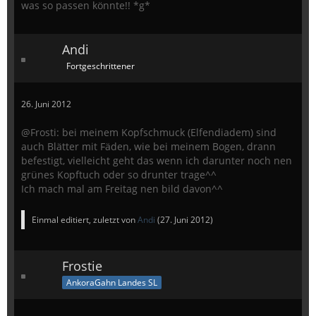
was so passen könnte!! *g*
Andi
Fortgeschrittener
26. Juni 2012
@Frosti: bei meinem Kopfschmuck (Elfendiadem) sind
auch Blätter mit Fäden, wie bei meinem Bogen, drann
befestigt, vielleicht geht das wenn ich darunter noch nen
grünes Kopftuch oder so drunter trage^^
Ich mach mal am Freitag nen bild davon^^
Einmal editiert, zuletzt von
Andi
(
27. Juni 2012
)
Frostie
AnkoraGahn Landes SL