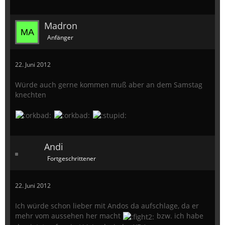
Madron
Anfänger
22. Juni 2012
Würde auch gerne kommen muß aber an dem Samstag
knechten
Andi
Fortgeschrittener
22. Juni 2012
Ich würde schon lieber mit Andos da aufschlage, da er
mehr vom aussehen her macht
bzw. ich habe