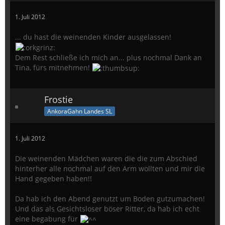
1. Juli 2012
... du hast die weinenden Kinder ausgelassen!
Dem Rest schließe ich mich an... plus nochmal Dank an
Tina, fürs mitnehmen!
Frostie
AnkoraGahn Landes SL
1. Juli 2012
Die weinenden Mädchen waren die die zum Abschied
hinterher alle nochmal auf den Arm wollten und mir die
Hand gegeben haben!!
Da hab ich den Abend genutzt um Boden gutzumachen!
Und das als Gesichtsloser böser Ritter, da hab ich echt
eine begabung für