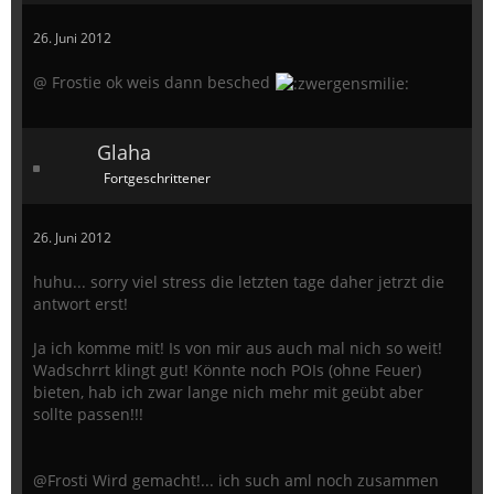
26. Juni 2012
@ Frostie ok weis dann besched
Glaha
Fortgeschrittener
26. Juni 2012
huhu... sorry viel stress die letzten tage daher jetrzt die
antwort erst!
Ja ich komme mit! Is von mir aus auch mal nich so weit!
Wadschrrt klingt gut! Könnte noch POIs (ohne Feuer)
bieten, hab ich zwar lange nich mehr mit geübt aber
sollte passen!!!
@Frosti Wird gemacht!... ich such aml noch zusammen