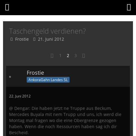
Taschengeld verdienen?
Frostie
21. Juni 2012
1
2
3
Frostie
AnkoraGahn Landes SL
22. Juni 2012
@ Dengar: Die haben jetzt ne Truppe aus Beckum,
Mercedes Buyala mit nem Trupp und uns, ich werd die
Montag mal fragen wo die eine Obergrenze gezogen
haben. Wenn die noch Ressourcen haben sag ich dir
Bescheid.