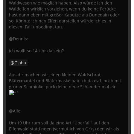
Waldwesen wie möglich haben. Also würde ich den
Waldelfen wirklich vorziehen, wenn du keine Perücke
hast dann eben mit großer Kaputze ala Dunedain oder
so. Könnte ich nen Elfen darstellen würde ich es in
diesem Fall unbedingt tun.
@Dennis:
Ich wollt so 14 Uhr da sein?
Glaha
:
Aus dir machen wir einen kleinen Waldschrat,
Blätermantel und Blätermaske hab ich da evtl. noch mit
grüner Schminke..pack deine neue Schleuder mal ein
@Alle:
Um 19 Uhr rum soll da eine Art "Überfall" auf den
Elfenwald stattfinden (vermutlich von Orks) den wir als