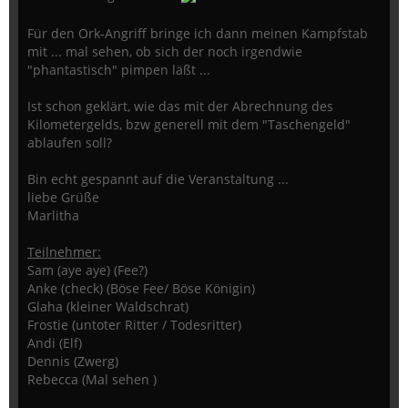
Für den Ork-Angriff bringe ich dann meinen Kampfstab
mit ... mal sehen, ob sich der noch irgendwie
"phantastisch" pimpen läßt ...
Ist schon geklärt, wie das mit der Abrechnung des
Kilometergelds, bzw generell mit dem "Taschengeld"
ablaufen soll?
Bin echt gespannt auf die Veranstaltung ...
liebe Grüße
Marlitha
Teilnehmer:
Sam (aye aye) (Fee?)
Anke (check) (Böse Fee/ Böse Königin)
Glaha (kleiner Waldschrat)
Frostie (untoter Ritter / Todesritter)
Andi (Elf)
Dennis (Zwerg)
Rebecca (Mal sehen )