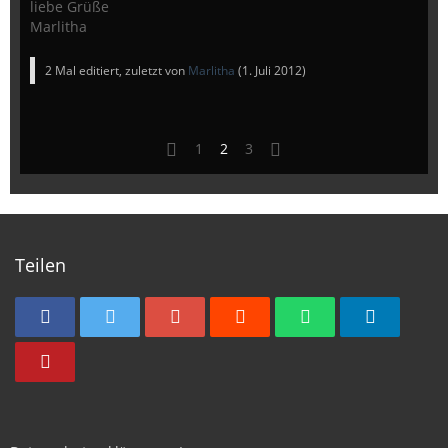
liebe Grüße
Marlitha
2 Mal editiert, zuletzt von
Marlitha
(
1. Juli 2012
)
1
2
3
Teilen