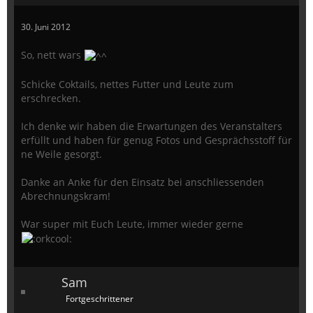
30. Juni 2012
So, nett wars
Schicke Coktails, nettes Futter und Leute zum
erschrecken.
Ich denke wir haben die Erwartungen des Veranstalters
erfüllt und haben für genug Fotos und Gesprächsstoff für
ne Weile gesorgt.
Danke an Anke für den Einsatz bei anschliessenden
Abrechnungskram!
War super mit Euch Leute, immer wieder gerne
Sam
Fortgeschrittener