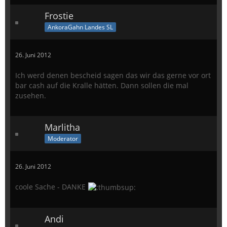
Frostie
AnkoraGahn Landes SL
26. Juni 2012
Ich werd denen bescheid sagen das wir das gerne vor ort
bar cash auf die Kralle hätten. Dann sollen die mal
zusehen.
Marlitha
Moderator
26. Juni 2012
coole Sache - DANKE
Andi