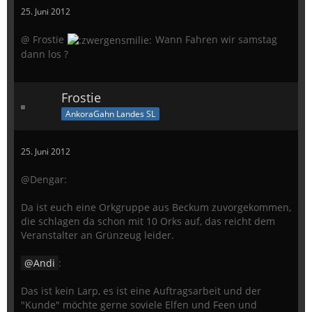
25. Juni 2012
@ Frostie
Wann Fahren wir samstag
dann los ?
Frostie
AnkoraGahn Landes SL
25. Juni 2012
@Dengar:
Da ist euch eine Orkgruppe aus Beckum zuvorgekommen,
die schlagen da schon mit 10 Orks auf, das reicht dem
Veranstalter an Grünzeug leider.
Andi
:
Das ist kein Larp, es ist eine Auftragsarbeit und der
"Kunde" möchte gerne soviele Elfen und Feen und