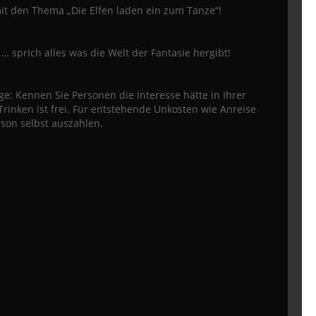
it den Thema „Die Elfen laden ein zum Tanze“!
 … sprich alles was die Welt der Fantasie hergibt!
: Kennen Sie Personen die Interesse hätte in Ihrer
rinken ist frei. Für entstehende Unkosten wie Anreise
rson selbst auszahlen.