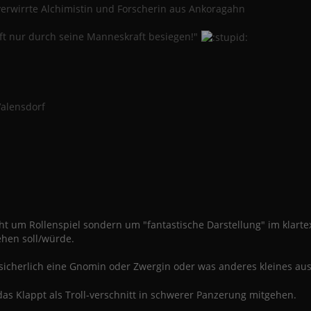
rwirrte Alchimistin und Forscherin aus Ankoragahn
ift nur durch seine Manneskraft besiegen!"
Valensdorf
cht um Rollenspiel sondern um "fantastische Darstellung" im klar
hen soll/würde.
 sicherlich eine Gnomin oder Zwergin oder was anderes kleines 
as Klappt als Troll-verschnitt in schwerer Panzerung mitgehen.