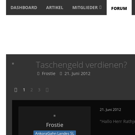
DASHBOARD
ARTIKEL
MITGLIEDER
FORUM
Taschengeld verdienen?
Frostie
21. Juni 2012
1
2
3
21. Juni 2012
"Hallo Herr Rathj
Frostie
AnkoraGahn Landes SL