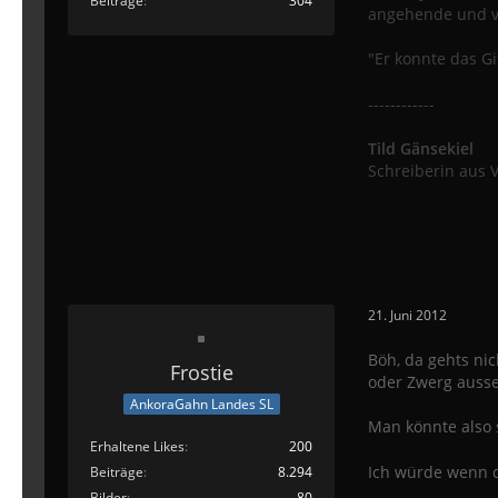
Beiträge
304
angehende und ve
"Er konnte das G
------------
Tild Gänsekiel
Schreiberin aus 
21. Juni 2012
Böh, da gehts ni
Frostie
oder Zwerg ausse
AnkoraGahn Landes SL
Man könnte also
Erhaltene Likes
200
Ich würde wenn d
Beiträge
8.294
Bilder
80