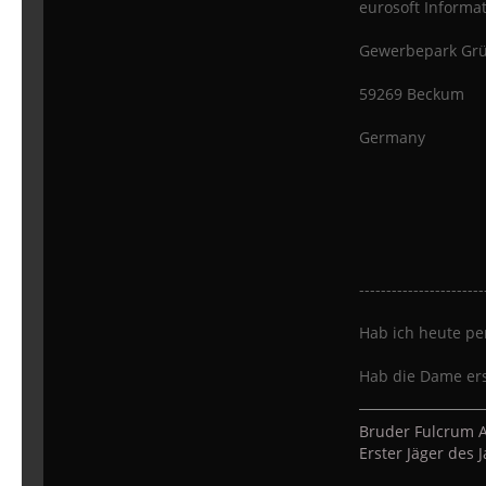
eurosoft Informa
Gewerbepark Grü
59269 Beckum
Germany
-----------------------
Hab ich heute pe
Hab die Dame ers
Bruder Fulcrum A
Erster Jäger des