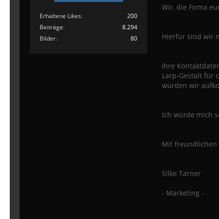
Wir, die Firma e
Erhaltene Likes
200
Beiträge
8.294
Hierfür sind wir 
Bilder
80
Ihre Kontaktdate
Larp-Gestalt für 
würden wir aufko
Ich würde mich se
Mit freundlichen
Silke Tarner
- Marketing -