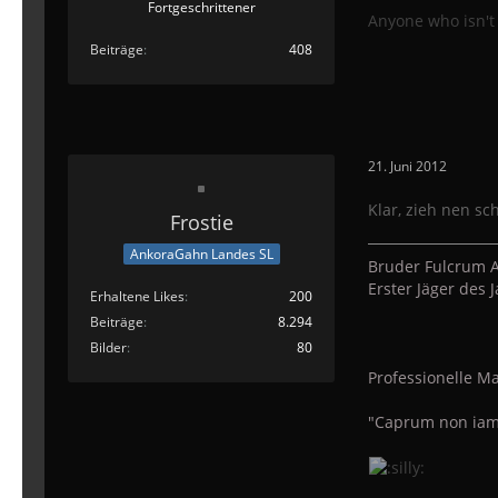
Fortgeschrittener
Anyone who isn't 
Beiträge
408
21. Juni 2012
Klar, zieh nen sc
Frostie
AnkoraGahn Landes SL
Bruder Fulcrum A
Erster Jäger des
Erhaltene Likes
200
Beiträge
8.294
Bilder
80
Professionelle Ma
"Caprum non iam