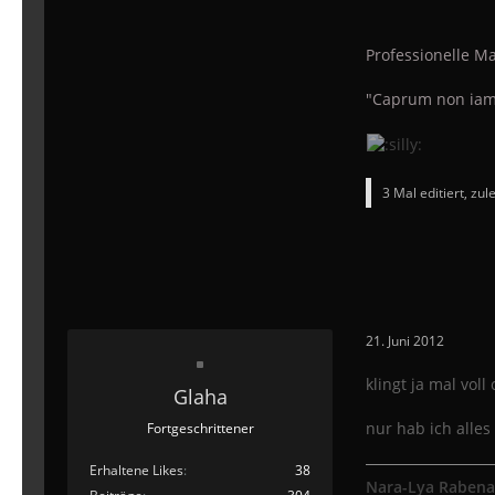
Professionelle Ma
"Caprum non iam
3 Mal editiert, zul
21. Juni 2012
klingt ja mal voll c
Glaha
nur hab ich alles
Fortgeschrittener
Erhaltene Likes
38
Nara-Lya Rabena