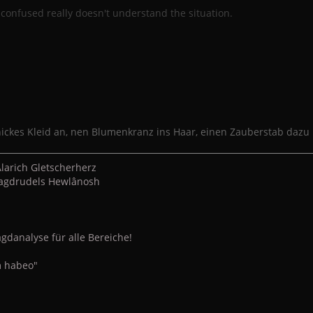
confused really doesn't understand the situation.
hickes Kleid an, nen Blumenkranz ins Haar, einen Zauberstab dazu 
larich Gletscherherz
 Jagdrudels Hewlânosh
gdanalyse für alle Bereiche!
 habeo"