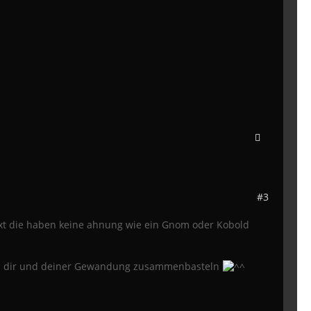
#3
text die haben keine ahnung wie ein Gnom oder Kobold
aus dir und deiner Gewandung zusammenbasteln