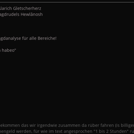
larich Gletscherherz
 Jagdrudels Hewlânosh
gdanalyse für alle Bereiche!
 habeo"
ekommen das wir irgendwie zusammen da rüber fahren (is billiger)
hengeld werden, für wie im text angesprochen "1 bis 2 Stunden" ru