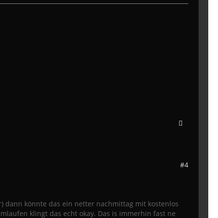
#4
 dann könnte das ein netter nachmittag mit kostenlos
mlaufen klingt das echt okay. Das is immerhin fast ne