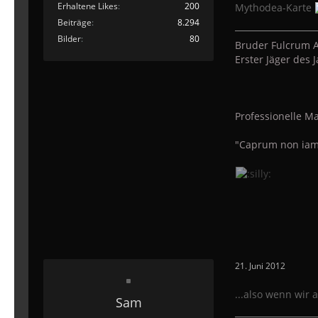
Erhaltene Likes
200
Mythodea-Karte
Beiträge
8.294
Bilder
80
Bruder Fulcrum A
Erster Jäger des
Professionelle Ma
"Caprum non iam
21. Juni 2012
...also wenn wir 
Sam