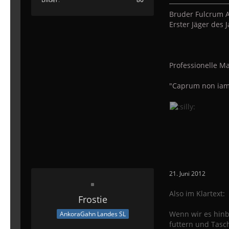
Bruder Fulcrum A
Erster Jäger des
Professionelle Ma
"Caprum non iam
21. Juni 2012
Also im Klartext:
Frostie
Wenn wir es hinb
AnkoraGahn Landes SL
futtern und Tasc