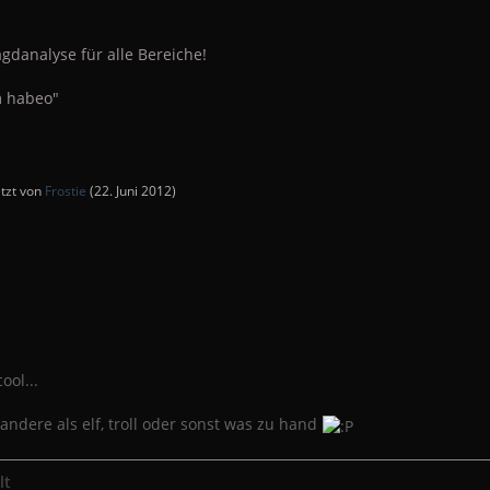
gdanalyse für alle Bereiche!
 habeo"
etzt von
Frostie
(
22. Juni 2012
)
ool...
 andere als elf, troll oder sonst was zu hand
lt