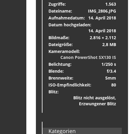
Zugriffe
1.563
Dateiname
IMG_2806.JPG
Aufnahmedatum
14. April 2018
Datum hochgeladen
14. April 2018
Bildmaße
2.816 × 2.112
Dateigröße
2,8 MB
Kameramodell
Canon PowerShot SX130 IS
Belichtung
1/250 s
Blende
f/3.4
Brennweite
5mm
ISO-Empfindlichkeit
80
Blitz
Blitz nicht ausgelöst,
Erzwungener Blitz
Kategorien