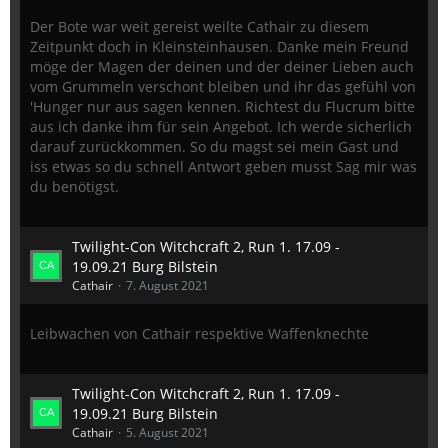
Der Bote war weit gereist weilte Cathair zu diesem
Zeitpunkt doch in Kleinsteinhausen. Danke mein Freund
möge der Magen der deinen und der deiner Lieben auch
vom Grummeln verschont bleiben und ihr das gefühl von
'Hunger nur aus sagen kennen. Richtest du Flucrum bitte
aus ich danke ihm für sein Angebot. Ich werde sicherlich
darauf zurückkommen. So du magst sei mein Gast und
iss etwas so du schnell Antwort geben musst Sag mir was
du benötigst.
Twilight-Con Witchcraft 2, Run 1. 17.09 -
19.09.21 Burg Bilstein
Cathair
7. August 2021
Leibwachen von Cathair respektive Waffenknechte
Twilight-Con Witchcraft 2, Run 1. 17.09 -
19.09.21 Burg Bilstein
Cathair
5. August 2021