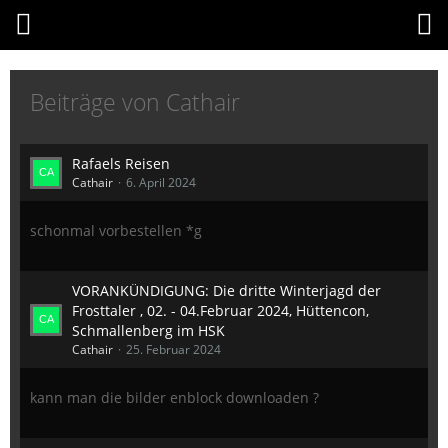
Beiträge von Cathair
Rafaels Reisen
Cathair
6. April 2024
schonmal vorbestellen *g
VORANKÜNDIGUNG: Die dritte Winterjagd der
Frosttaler , 02. - 04.Februar 2024, Hüttencon,
Schmallenberg im HSK
Cathair
25. Februar 2024
kann man die bilder enblock downloaden ?