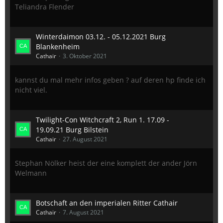
Teliandra Flender
Winterdaimon 03.12. - 05.12.2021 Burg
Blankenheim
Cathair
3. Oktober 2021
kannst du mal mehr infos geben ? auf deren hp finde ich
nicht viel.
Twilight-Con Witchcraft 2, Run 1. 17.09 -
19.09.21 Burg Bilstein
Cathair
27. August 2021
Stephan Nölker heist der eine komplett der ander Jörn
Welmann
Botschaft an den imperialen Ritter Cathair
Cathair
7. August 2021