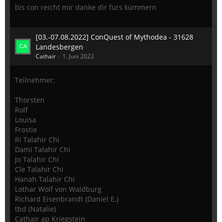
bis con reicht mir danke dir fürs kümmern
[03.-07.08.2022] ConQuest of Mythodea - 31628
Landesbergen
Cathair
1. Juni 2022
Teilnehmer:
Thorsten
Rolf
Louisa
Frostie
Ri Talahir Chi
Dami Talahir Chi
Jo Talahir Chi
Cle Talahir Chi
Hanah Talahir Chi
Lothar Wolf von Waldburg
Richard Eisenbrandt (Daniel E.)
tbd (Natalie)
Cathair ap Kriegstein