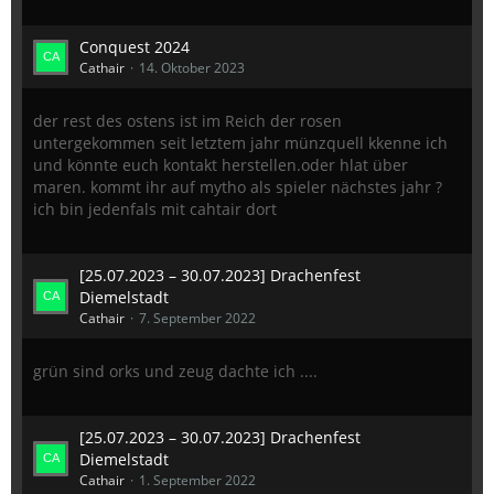
Conquest 2024
Cathair
14. Oktober 2023
der rest des ostens ist im Reich der rosen
untergekommen seit letztem jahr münzquell kkenne ich
und könnte euch kontakt herstellen.oder hlat über
maren. kommt ihr auf mytho als spieler nächstes jahr ?
ich bin jedenfals mit cahtair dort
[25.07.2023 – 30.07.2023] Drachenfest
Diemelstadt
Cathair
7. September 2022
grün sind orks und zeug dachte ich ....
[25.07.2023 – 30.07.2023] Drachenfest
Diemelstadt
Cathair
1. September 2022