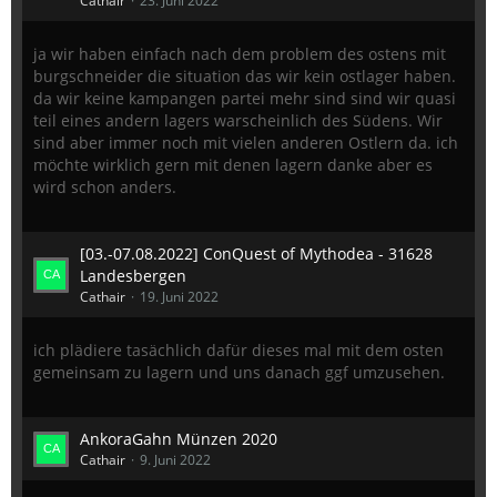
Cathair
23. Juni 2022
ja wir haben einfach nach dem problem des ostens mit
burgschneider die situation das wir kein ostlager haben.
da wir keine kampangen partei mehr sind sind wir quasi
teil eines andern lagers warscheinlich des Südens. Wir
sind aber immer noch mit vielen anderen Ostlern da. ich
möchte wirklich gern mit denen lagern danke aber es
wird schon anders.
[03.-07.08.2022] ConQuest of Mythodea - 31628
Landesbergen
Cathair
19. Juni 2022
ich plädiere tasächlich dafür dieses mal mit dem osten
gemeinsam zu lagern und uns danach ggf umzusehen.
AnkoraGahn Münzen 2020
Cathair
9. Juni 2022