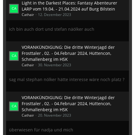
Light in the Darkest Places: Fantasy Abenteurer
LARP vom 19.04. - 21.04.2024 auf Burg Bilstein
Cathair
12. Dezember 2023
ich bin auch dort und stefan näölker auch
VORANKÜNDIGUNG: Die dritte Winterjagd der
Frosttaler , 02. - 04.Februar 2024, Hüttencon,
Schmallenberg im HSK
Cathair
30. November 2023
sag mal stephan nölker hätte interesse wäre noch platz ?
VORANKÜNDIGUNG: Die dritte Winterjagd der
Frosttaler , 02. - 04.Februar 2024, Hüttencon,
Schmallenberg im HSK
Cathair
20. November 2023
überwiesen für nadja und mich