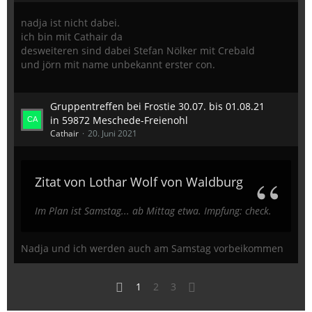
nadja ist nicht dabei.
ich bin mit Cathair da
desweiteren sind dabei Stefan Nölker mit Crebald
und jörn mit name unbekannt erster con.
Gruppentreffen bei Frostie 30.07. bis 01.08.21
in 59872 Meschede-Freienohl
Cathair
20. Juni 2021
Zitat von Lothar Wolf von Waldburg
Im Plan ist Samstag... ab Mittag etwa. Impfung: check.
Nadja und ich werden auch am Samstag vorbeikommen
1
2
3