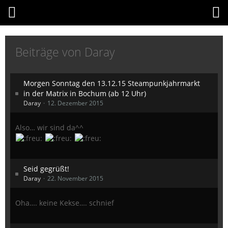
Beiträge von Daray
Morgen Sonntag den 13.12.15 Steampunkjahrmarkt
in der Matrix in Bochum (ab 12 Uhr)
Daray
12. Dezember 2015
Also… wir sind da^^
Seid gegrüßt!
Daray
22. November 2015
Oha…. keine Kekse…. schnief