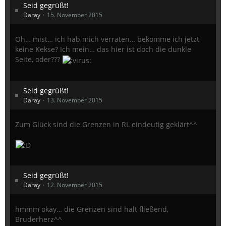
Seid gegrüßt!
Daray
15. November 2015
Oh… mist… ich hab mich verraten… bekomme ich jetzt
keine Kekse? Ich mein… das hier ist doch die dunkle
Seite, oder???
Seid gegrüßt!
Daray
13. November 2015
Zum Glück sind die Grenzen in RL eindeutig geklärt^^
Seid gegrüßt!
Daray
12. November 2015
hmmm okay… die Grenzen sind halt fließend,
Bruderherz^^