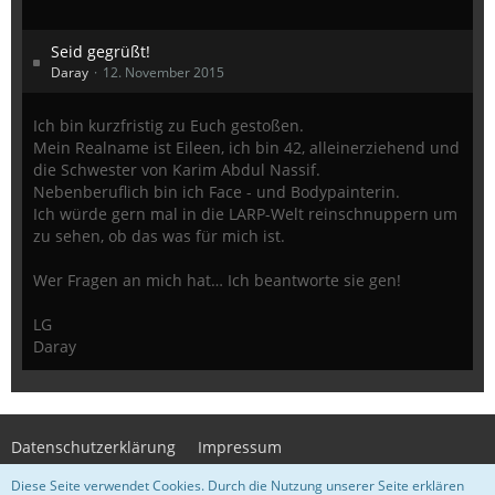
Seid gegrüßt!
Daray
12. November 2015
Ich bin kurzfristig zu Euch gestoßen.
Mein Realname ist Eileen, ich bin 42, alleinerziehend und
die Schwester von Karim Abdul Nassif.
Nebenberuflich bin ich Face - und Bodypainterin.
Ich würde gern mal in die LARP-Welt reinschnuppern um
zu sehen, ob das was für mich ist.
Wer Fragen an mich hat… Ich beantworte sie gen!
LG
Daray
Datenschutzerklärung
Impressum
Diese Seite verwendet Cookies. Durch die Nutzung unserer Seite erklären