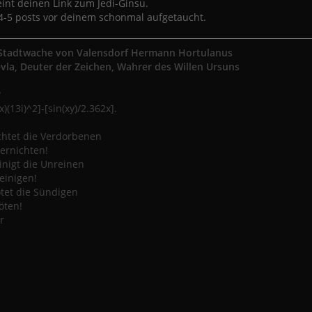
int deinen Link zum Jedi-Ginsu.
4-5 posts vor deinem schonmal aufgetaucht.
tadtwache von Valensdorf Hermann Hortulanus
evla, Deuter der Zeichen, Wahrer des Willen Ursuns
?
)(13i)^2]-[sin(xy)/2.362x].
ichtet die Verdorbenen
vernichten!
inigt die Unreinen
einigen!
ötet die Sündigen
öten!
r