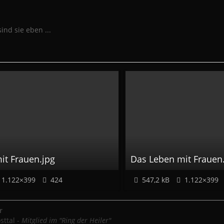
 sind sie eben ...
it Frauen.jpg
Das Leben mit Frauen
1.122×399
424
547,2 kB
1.122×399
r
sttal -
Mitglied im "Ring der Heiler"