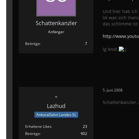
Und hier hab ich
lol was sich manc
Schattenkanzler
das schlimme ist
Anfänger
http://www.yout
Beiträge
7
lg Andi
5. Juni 2008
Schattenkanzler,
Lazhud
AnkoraGahn Landes SL
Erhaltene Likes
23
Beiträge
902