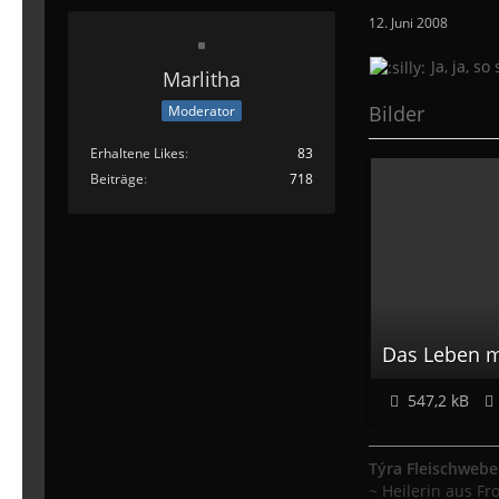
12. Juni 2008
Ja, ja, so
Marlitha
Bilder
Moderator
Erhaltene Likes
83
Beiträge
718
Das Leben m
547,2 kB
Týra Fleischwebe
~ Heilerin aus Fro