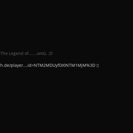
 The Legend of.......omG. ;D
pfish.de/player.…id=NTM2MDUyfDI0NTM1MjM%3D