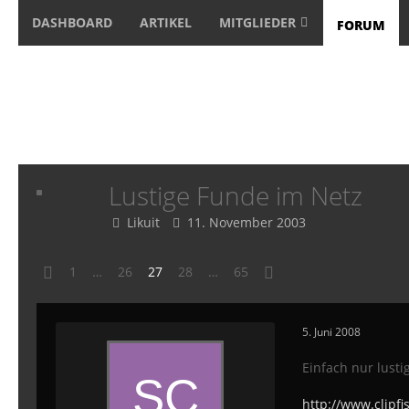
DASHBOARD
ARTIKEL
MITGLIEDER
FORUM
Lustige Funde im Netz
Likuit
11. November 2003
1
…
26
27
28
…
65
5. Juni 2008
Einfach nur lusti
http://www.cli