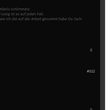
.XD(nix schlimmes)
stig ist es auf jeden Fall,
wie ich die auf der Arbeit gesummt habe Oo :lach:
#522