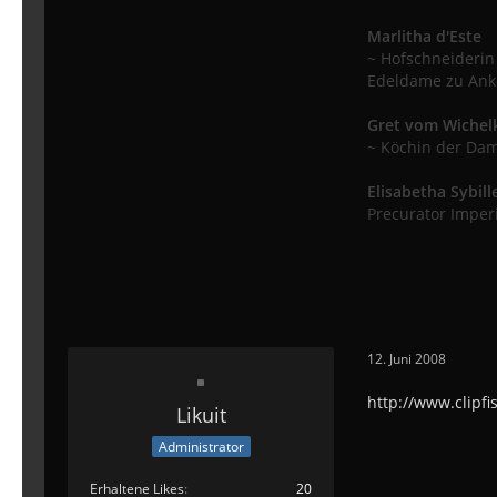
Marlitha d'Este
~ Hofschneiderin
Edeldame zu An
Gret vom Wichel
~ Köchin der Dam
Elisabetha Sybi
Precurator Imper
12. Juni 2008
http://www.clip
Likuit
Administrator
Erhaltene Likes
20