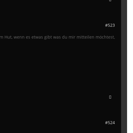
#523
am Hut, wenn es etwas gibt was du mir mitteilen möchtest,
#524