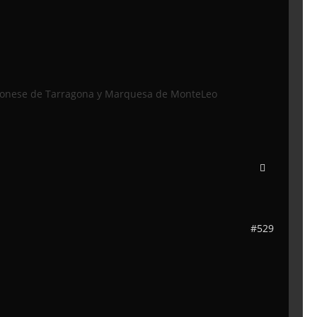
Baronese de Tarragona y Marquesa de MonteLeo
#529