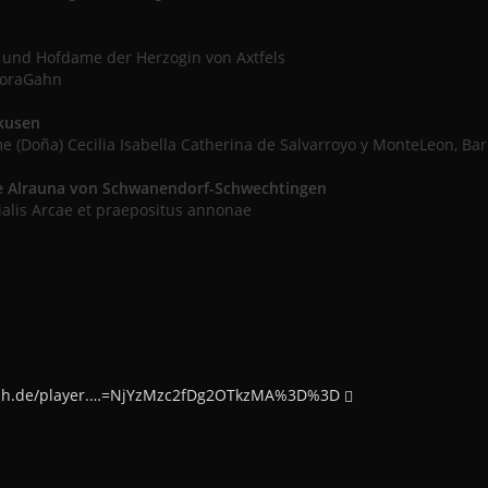
 und Hofdame der Herzogin von Axtfels
koraGahn
kusen
e (Doña) Cecilia Isabella Catherina de Salvarroyo y MonteLeon, 
lle Alrauna von Schwanendorf-Schwechtingen
ialis Arcae et praepositus annonae
fish.de/player.…=NjYzMzc2fDg2OTkzMA%3D%3D