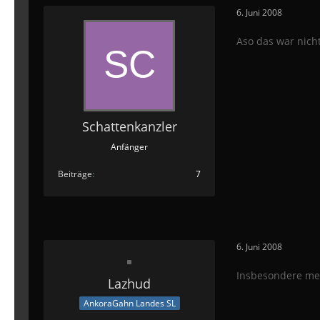
6. Juni 2008
Aso das war nicht
Schattenkanzler
Anfänger
Beiträge
7
6. Juni 2008
Insbesondere mei
Lazhud
AnkoraGahn Landes SL