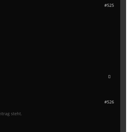
#525
#526
trag steht.