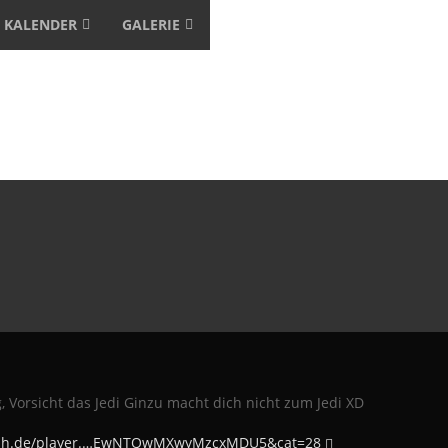
KALENDER
GALERIE
g, Vorsicht das Jedi Ginzu macht dich nicht zum Jedi XD
pfish.de/player.…EwNTQwMXwyMzcxMDU5&cat=28