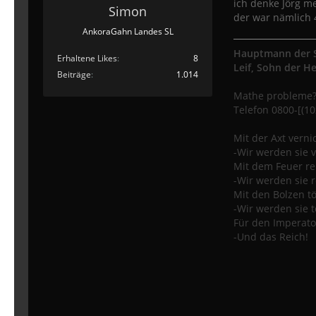
ich denke Jörg me
Simon
der war nämlich 
AnkoraGahn Landes SL
Hauptmann der S
Erhaltene Likes
8
Leif, Sohn der H
Beiträge
1.014
Mathe probleme
Telefon 0800-[(10x
Mit der Axt vern
-Wir werden sie 
Mit dem Feuer re
-Wir werden sie r
Mit den Bolzen t
-Wir werden sie t
Für den Imperato
-Und das Reich!