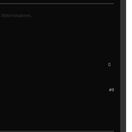
s Rittersmannes,
#9