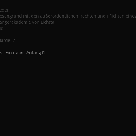
eder,
iesengrund mit den außerordentlichen Rechten und Pflichten eine
ngerakademie von Lichttal,
us
arde..."
 - Ein neuer Anfang