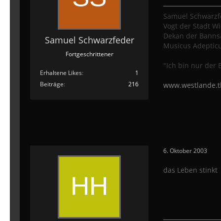
Samuel Schwarzf
Vogt der Stadt W
Dekan der Bannsä
Samuel Schwarzfeder
Musicus Adeptic
Fortgeschrittener
"Ich bin nur der B
Erhaltene Likes
1
Beiträge
216
www.westlande.tk
6. Oktober 2003
das Leben stinkt