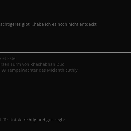
htigeres gibt,...habe ich es noch nicht entdeckt
 et Estel
arzen Turm von Rhashabhan Duo
99 Tempelwächter des Miclanthicuthly
t für Untote richtig und gut. :egb: