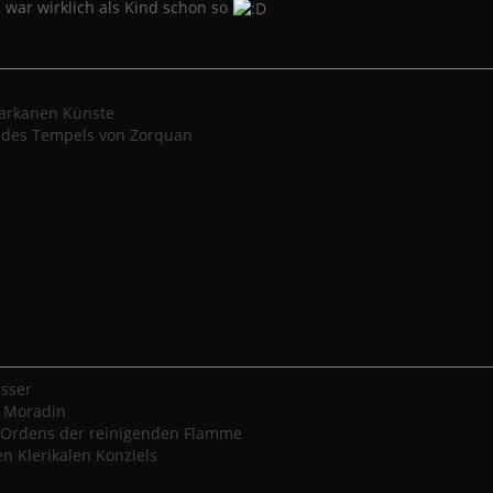
 war wirklich als Kind schon so
 arkanen Künste
 des Tempels von Zorquan
sser
s Moradin
 Ordens der reinigenden Flamme
en Klerikalen Konziels