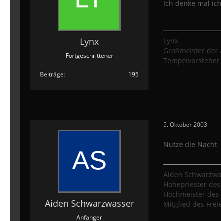
Ich denke mal ich
Lynx
Lynx
Großmeister der
Fortgeschrittener
Tempelvorsteher
Beiträge
195
5. Oktober 2003
Nutze die Nacht
Aiden Schwarzwa
Hohepriester de
Hochmeister des
Aiden Schwarzwasser
Mitglied des Frei
Anfänger