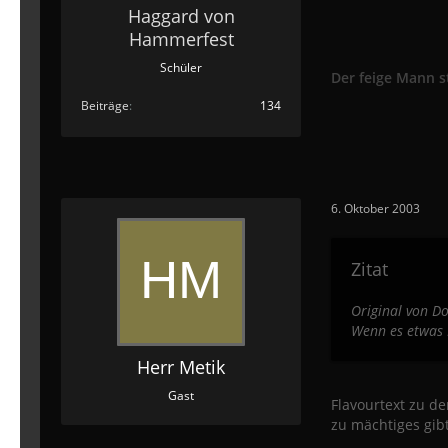
Haggard von
Hammerfest
Schüler
Der feige Mann s
Beiträge
134
6. Oktober 2003
Zitat
Original von D
Wenn es etwas M
Herr Metik
Gast
Flavourtext zu de
zu mächtiges gibt