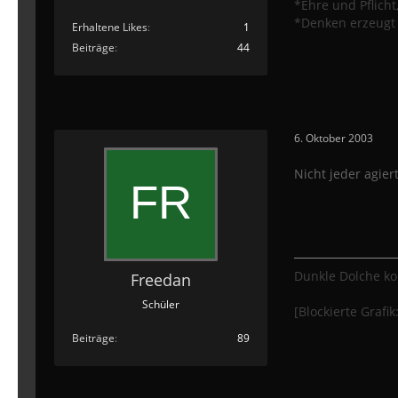
*Ehre und Pflicht
*Denken erzeugt 
Erhaltene Likes
1
Beiträge
44
6. Oktober 2003
Nicht jeder agier
Dunkle Dolche ko
Freedan
Schüler
[Blockierte Grafik
Beiträge
89