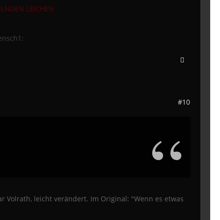
LNDEN LEICHEN
ensch1:
#10
ar Volrath, leicht verändert. Im Original: "Wenn es etwas