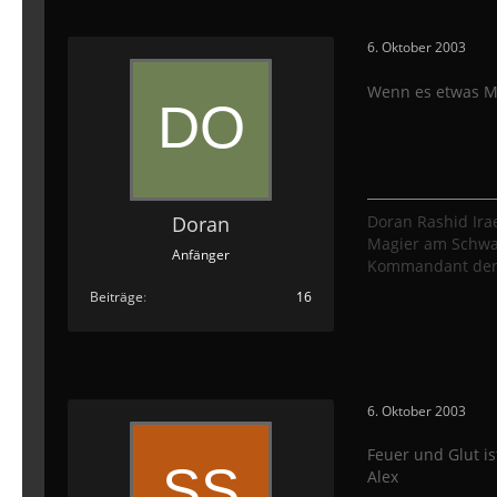
6. Oktober 2003
Wenn es etwas Mäc
Doran
Doran Rashid Irae
Magier am Schw
Anfänger
Kommandant der 
Beiträge
16
6. Oktober 2003
Feuer und Glut is
Alex