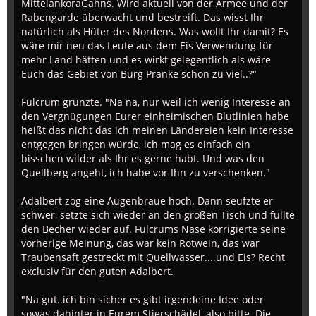
MittelankoraGahns. Wird aktuell von der Armee und der
Rabengarde überwacht und bestreift. Das wisst Ihr
natürlich als Hüter des Nordens. Was wollt Ihr damit? Es
wäre mir neu das Leute aus dem Eis Verwendung für
mehr Land hätten und es wirkt gelegentlich als wäre
Euch das Gebiet von Burg Pranke schon zu viel..?"
Fulcrum grunzte. "Na na, nur weil ich wenig Interesse an
den Vergnügungen Eurer einheimischen Blutlinien habe
heißt das nicht das ich meinen Ländereien kein Interesse
entgegen bringen würde, ich mag es einfach ein
bisschen wilder als Ihr es gerne habt. Und was den
Quellberg angeht, ich habe vor Ihn zu verschenken."
Adalbert zog eine Augenbraue hoch. Dann seufzte er
schwer, setzte sich wieder an den großen Tisch und füllte
den Becher wieder auf. Fulcrums Nase korrigierte seine
vorherige Meinung, das war kein Rotwein, das war
Traubensaft gestreckt mit Quellwasser....und Eis? Recht
exclusiv für den guten Adalbert.
"Na gut..ich bin sicher es gibt irgendeine Idee oder
sowas dahinter in Eurem Stierschädel, also bitte. Die