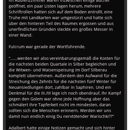
Im Audienzzimmer waren inzwischen einige Bücher
geöffnet, ein paar Listen lagen herum, mehrere
Schriftrollen hatten sich auf dem Boden entrollt, eine
Truhe mit Landkarten war umgestürzt und hatte sich
über den hinteren Teil des Raumes ergossen und aus
unerfindlichen Gründen steckte ein großes Messer in
einer Wand.
Fulcrum war gerade der Wortführende.
"......werden wir also vereinbarungsgemäß die Kosten für
die nächsten beiden Quartale in Silber begleichen und
die Witwen- und Waisenspeisung im Dorf Silberau
komplett übernehmen. Außerdem den Aufwand für die
Streichung des Zehnts für die nächsten fünf Winter für
Neuansiedlungen dort, zahlbar in Saphiren. Und ein
Denkmal für die III./III lege ich noch obendrauf, Ihr Kampf
gegen den Golem war ohne jede Hoffnung aber das
schmälert ihre Tapferkeit nicht im mindesten, daran
sollten sich die Menschen erinnern. Werden wir uns
damit nun endlich einig Du nervtötender Warischki??"
Adalbert hatte einige Notizen gemacht und sich hinter