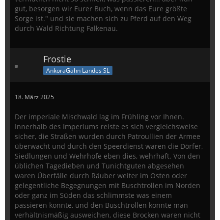
gut, besorgen wir Eurer Buch, wenn das Eure größte
Sorge ist." und sie machen sich zu Pferd auf den Weg
durch Wald Richtung Falkenau.
Frostie
AnkoraGahn Landes SL
18. März 2025
Der imperiale Mischwald lag im Frühling vor Ihnen.
Innerhalb des Imperiums reiste es sich vergleichsweise
sicher, die Straßen wurden durch Patroullien der Armee
überwacht und durch den Speerdienst waren die Dörfer,
Siedlungen und Wehrhöfe eben dies, wehrhaft. Von den
üblichen Tagedieben und Tunichtguten abgesehen
waren Überfälle durch Räuber weiter im Osten oder
gelegentliche Begegnungen mit Buschtrollen im Norden
oder ganz im Süden das schlimmste was einem
passieren konnte, und den Buschtrollen konnte man
verhältnismäßig ausweichen, diese Brocken waren nicht