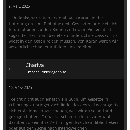
9. März 2025
„Ich denke, wir reiten erstmal nach Karan, in der
Hoffnung da eine Bibliothek mit Gesetzten und vielleicht
Informationen zu den Bienen zu finden. Vielleicht ist
sogar der Herr von Eberfels zu finden, ohne dass wir so
wiest in den Osten reisen müssen. Von Karan wären wir
wesentlich schneller auf dem Einsiedelhof.“
Chariva
Imperial-Ankoragahnischer Dauergast
10. März 2025
"Reicht nicht auch einfach ein Buch, um Gesetze in
Erfahrung zu bringen? Ich finde, dass es viel wichtiger ist,
sich erst einmal anzuschauen, was wir da so an Land
gezogen haben..." Chariva schien nicht all zu erbaut
darüber zu sein ihre Zeit in irgendwelchen Bibliotheken
oder auf der Suche nach irgendwelchen