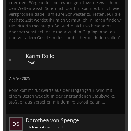
oder dem Weg zu der merkwürdigen Taverne zwischen
den Welten wisst. Sofern ich dorthin komme, bin ich wie
versprochen dabei, um eure Schwester zu retten. Für die
nächste Zeit werdet ihr mich vermutlich in Karan finden.“
Die Ritterin mochte große Städte nicht so besonders.
Aber wo sonst sollte sie mehr zu den Gepflogenheiten
und vor allem Gesetzen des Landes herausfinden sollen?
Karim Rollo
Profi
7. März 2025
Rollo kommt rückwärts aus der Eingangstür, wild mit
einem Besen wedelt. In der entstandenen Staubwolke
stößt er aus Versehen mit dem Po Dorothea an.....
Dorothea von Spenge
Heldin mit zweifelhaftem Ruf