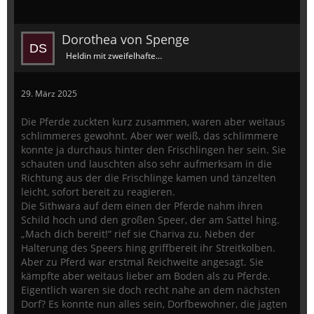
Dorothea von Spenge
Heldin mit zweifelhaftem Ruf
29. März 2025
Die Pferde zuckten kurz zusammen, waren aber weitaus
schlimmeres gewohnt. Aber wer weiß, das schlimmere
konnte ja durchaus hinter den Frischlingen her sein. Sie
schauten und lauschten also sehr aufmerksam in die
Richtung aus der die Frischlinge kamen und tänzelten
leicht, sofort bereit zu reagieren.
Die Sithwara auf dem einen der Pferde nahm ihren
Schild hoch und den großen Speer, der am Sattel hing.
„Mach dich bereit!“ rief sie Chariva zu. Neben der
Halterung des Speers hing griffbereit ihr Streitkolben.
Aber zu Pferd war erstmal Reichweite angesagt. Sie
kämpfte aber weitaus lieber am Boden als zu Pferde.
Eigentlich waren sie doch recht nahe an dem nächsten
Dorf? Es konnte nun alles sein, Dorfbewohner, die jagten