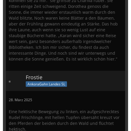
kommen sie zu mir.“ sie grinste zu Chariva rüber. Sie
ritten einige Zeit schweigend. Dorothea genoss die
Sonne, die immer wieder erstaunlich warm durch den
Wald blitzte, Noch waren keine Blätter a den Bäumen,
aber der Frühling gewann eindeutig an Stärke. Das hob
ihre Laune, auch wenn sie so wenig Lust auf eine
staubige Bücherei hatte. „Karan wird sicher eine Reise
wert sein, ganz besonders außerhalb irgendwelcher
Bibliotheken. Ich bin mir sicher, du findest da auch
interessante Dinge. Und noch sind wir unterwegs und
können die Sonne genießen. Es ist wirklich schön hier.“
Frostie
AnkoraGahn Landes SL
28. März 2025
Eine hektische Bewegung zu linken, ein aufgeschrecktes
Rudel Frischlinge, mit hellen Tupfen übersäht kreuzt vor
den Pferden der beiden durch den Wald und flüchtet
hektisch.