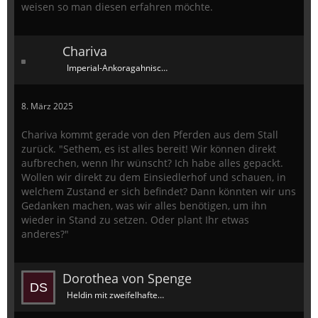
weisen so man diesen erfahren möchte.
Chariva
Imperial-Ankoragahnischer Dauergast
8. März 2025
Chariva kommt gerade von den Pferden aus dem Stall
zurück. "Sethem, es ist alles bereit! Wir können direkt
aufbrechen, wenn Ihr wünscht? Ich habe alles gepackt.
Wollen wir direkt zu dem Einsiedlerhof und schauen, in
welchem Zustand er sich befindet? Dann könnten wir uns
Gedanken machen, was wir alles benötigen, um ihn
wieder in Stand zu setzen. Oder plant Ihr etwas
anderes?"
Dorothea von Spenge
Heldin mit zweifelhaftem Ruf