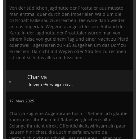
Von der südlichen Jagdhütte der Frosttaler aus müsste
man erstmal quer durch den imperialen Wald um die
Ortschaft Falkenau zu erreichen. Die wäre dann wieder
an das imperiale Wegenetz angeschlossen. Anhand der
Karte in der Jagdhütte der Frostttaler würde man von
einem Reise von gut einem Tag und einer Nacht zu Pferd
oder zwei Tagesreisen zu Fuß ausgehen um das Dorf zu
erreichen. Da nicht mit Wegen oder Straßen zu rechnen
ist zieht sich das alles ein bisschen.
Chariva
Imperial-Ankoragahnischer Dauergast
17. März 2025
Chariva zog eine Augenbraue hoch. " Sethem, ich glaube
kaum, dass ihr Euch mit Rafael vergleichen solltet.
Solange ihr nicht direkt Öffentlichkeitswirksam ein paar
Bauern hinrichtet, die Euch missfallen, wird da
vermutlich nicht so schnell, was passieren... aber nun