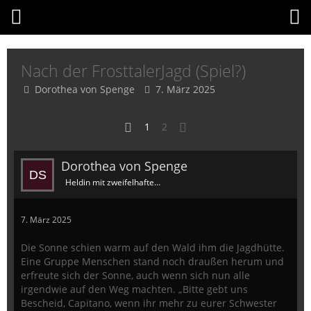
Nach der FrosttalerJagd (Spiel?)
Dorothea von Spenge
7. März 2025
1
2
Dorothea von Spenge
Heldin mit zweifelhaftem Ruf
7. März 2025
Die Sonne schien warm auf den Wald ihm die Jagdhütte.
Eine Gruppe Menschen stand noch draußen herum und
erfreute sich der Sonne, auch wenn sich nun alle
irgendwie auf den Weg machten. „Bitte gebt uns
Bescheid, Capitano, wenn ihr mehr zu eurer Schwester