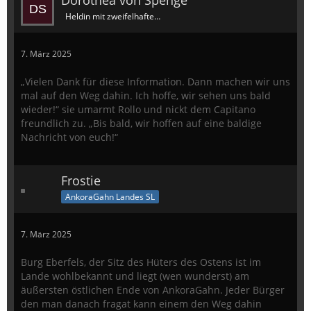
Dorothea von Spenge
Heldin mit zweifelhaftem Ruf
7. März 2025
„Vielen Dank für diese Information. Dann machen wir uns
mal auf den Weg dahin. Ich hoffe, wir sehen uns bald
wieder!“ sie umarmt Rollo und nickt dem Capitano
freundlich zu. „Bis bald, wir hoffen auf eine baldige
Nachricht von euch!“
Frostie
AnkoraGahn Landes SL
7. März 2025
Burg Eberfels, der Sitz des Hüters des Ostens ist im
Lande wohlbekannt und liegt (wen wunderst) am
äußersten östlichen Ende von AnkoraGahn. Jeder Bürger
den man danach fragat kann einem den Weg dahin