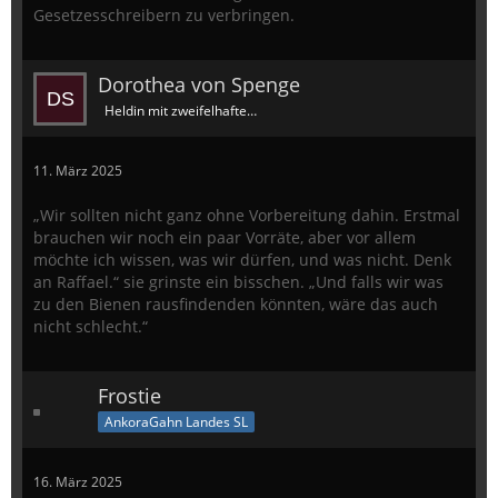
Gesetzesschreibern zu verbringen.
Dorothea von Spenge
Heldin mit zweifelhaftem Ruf
11. März 2025
„Wir sollten nicht ganz ohne Vorbereitung dahin. Erstmal
brauchen wir noch ein paar Vorräte, aber vor allem
möchte ich wissen, was wir dürfen, und was nicht. Denk
an Raffael.“ sie grinste ein bisschen. „Und falls wir was
zu den Bienen rausfindenden könnten, wäre das
auch
nicht schlecht.“
Frostie
AnkoraGahn Landes SL
16. März 2025