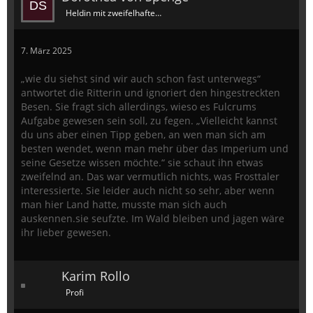
Heldin mit zweifelhaftem Ruf
7. März 2025
„wie du siehst sind wir auch schon fast unterwegs“
antwortet die Ritterin und ignoriert den hingestreckten
Besen. Sie fragt sich allerdings, wieso es Fulcrums
Aufgabe gewesen sein soll, zu fegen. „Vielleicht kannst
du uns aber einen Tipp geben, an wen man sich am
besten wendet, wenn man mehr über das Imperium und
seine Gesetze wissen möchte.“ sie schaut ihn etwas
zweifelnd an. Das war vermutlich nichts, was Frosttaler
interessierte. Sie leider auch nicht so sehr, aber wenn
man hier Land hatte, musste man sich auch
auskennen.sie seufzte. Im Wald bleiben und jagen wäre
ihr lieber gewesen.
Karim Rollo
Profi