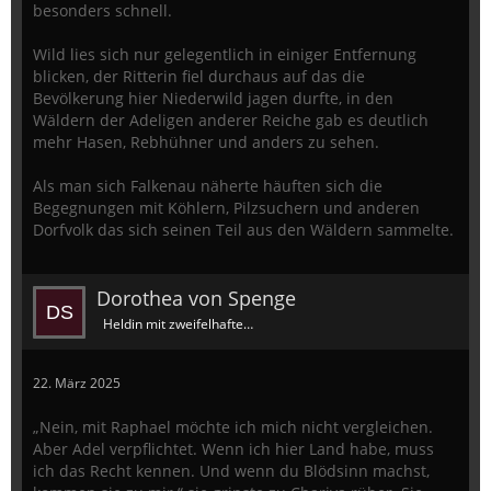
besonders schnell.
Wild lies sich nur gelegentlich in einiger Entfernung
blicken, der Ritterin fiel durchaus auf das die
Bevölkerung hier Niederwild jagen durfte, in den
Wäldern der Adeligen anderer Reiche gab es deutlich
mehr Hasen, Rebhühner und anders zu sehen.
Als man sich Falkenau näherte häuften sich die
Begegnungen mit Köhlern, Pilzsuchern und anderen
Dorfvolk das sich seinen Teil aus den Wäldern sammelte.
Dorothea von Spenge
Heldin mit zweifelhaftem Ruf
22. März 2025
„Nein, mit Raphael möchte ich mich nicht vergleichen.
Aber Adel verpflichtet. Wenn ich hier Land habe, muss
ich das Recht kennen. Und wenn du Blödsinn machst,