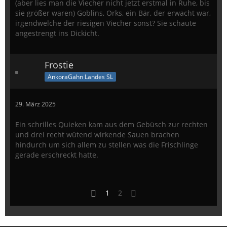
(aber lies man die Viecher nicht jetzt erstmal in Ruhe, bis
sie größer waren) Goblins, Orks, ein Bär, der erwacht war,
irgendwelche der riesigen Viecher sonst? Sie schaute
angestrengt ins Dickicht.
Frostie
AnkoraGahn Landes SL
29. März 2025
Ein schrilles Quieken kam aus dem Gebüsch zur rechten
und drei recht wütend wirkende Sauen brachen
hindurch um sich allem zu stellen was die Frischlinge
gerade erschreckt hatte.
1
2