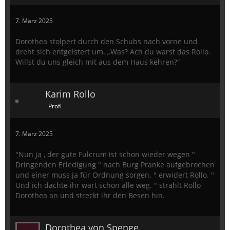
7. März 2025
Dorothea stolpert durch den Schubs nach vorne und
dreht sich entgeistert um. „Was? Ach du warst das Rollo.
Willst du uns gleich mit aus dem Haus kehren?“
Karim Rollo
Profi
7. März 2025
"Nun ja , der gute Fulcrum ist schon wieder wegen "
Dringenden Erledigung " nach Burg Pranke aufgebrochen
und einer muss ja für Ordnung sorgen. " erwidert Rollo. "
Und ich dachte ihr wärt schon alle weg. " strahlt Rollo
Dorothea an und streckt ihr den Besen hin.
Dorothea von Spenge