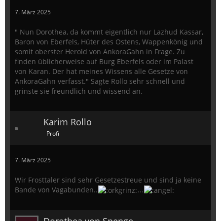
7. März 2025
" Nun Dorothea, da kommt eigentlich nur Lazhud Kassar,
Baron von Eberfels, Hüter des Ostens, Wappenkönig und
somit oberster Herold von AnkoraGahn in Frage. Zu
finden üblicherweise auf Burg Eberfels oder im Palast
von Karan. Der hat meines Wissens alle Gesetze von
AnkoraGahn verfasst." Sagte Rollo sehr schnell und
grinste sie freundlich und wissend an.
Karim Rollo
Profi
7. März 2025
Wir Frosttaler sind sehr Gesetzestreue und sind ja keine
Bande von Vagabunden..
...