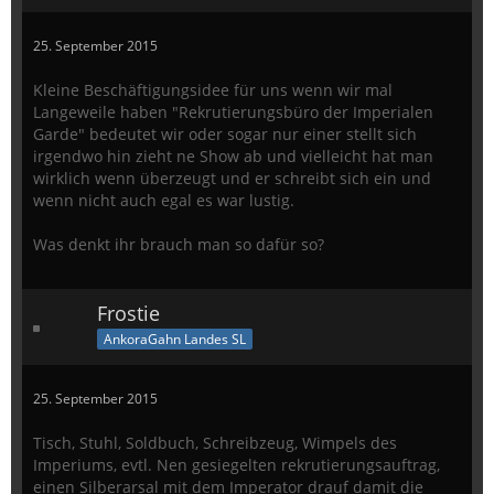
25. September 2015
Kleine Beschäftigungsidee für uns wenn wir mal
Langeweile haben "Rekrutierungsbüro der Imperialen
Garde" bedeutet wir oder sogar nur einer stellt sich
irgendwo hin zieht ne Show ab und vielleicht hat man
wirklich wenn überzeugt und er schreibt sich ein und
wenn nicht auch egal es war lustig.
Was denkt ihr brauch man so dafür so?
Frostie
AnkoraGahn Landes SL
25. September 2015
Tisch, Stuhl, Soldbuch, Schreibzeug, Wimpels des
Imperiums, evtl. Nen gesiegelten rekrutierungsauftrag,
einen Silberarsal mit dem Imperator drauf damit die