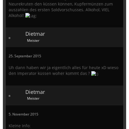
Neurekruten den küssen können, Kupfermünzen zum
auszahlen des ersten Soldvorschusses. Alkohol, VIEL
Alkohol!
Dietmar
Meister
25. September 2015
Uh dann haben wir ja eigentlich alles für heute xD wieso
den Imperator küssen woher kommt das ?
Dietmar
Meister
5. November 2015
Kleine Info: