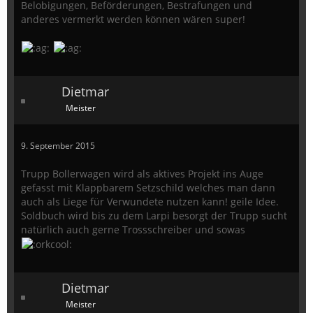
Belobigungen, Beförderungen, Bestrafungen und
anderes vermerkt werden können wären super!
Dietmar
Meister
9. September 2015
Trupp Bollerwagen wird als aktives Projekt ins Auge
gefasst mit Klappbarem Setzschild welches man dann
auch als Liege für Verwundete nutzen kann! geile Idee.
Soldbuch wird bis zu dem Larpi besorgt der Trupp sucht
natürlich auch gerne Trossschreiber und sowas
Dietmar
Meister