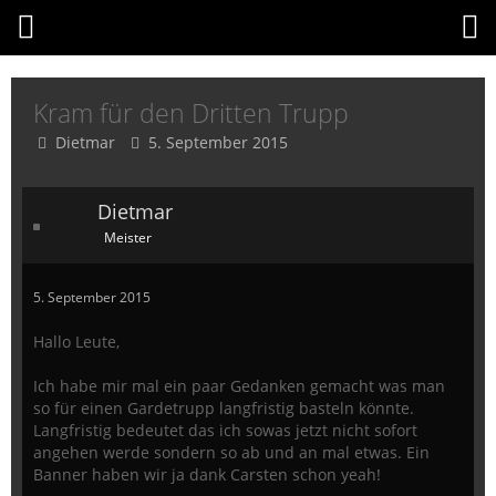
Kram für den Dritten Trupp
Dietmar
5. September 2015
Dietmar
Meister
5. September 2015
Hallo Leute,
Ich habe mir mal ein paar Gedanken gemacht was man
so für einen Gardetrupp langfristig basteln könnte.
Langfristig bedeutet das ich sowas jetzt nicht sofort
angehen werde sondern so ab und an mal etwas. Ein
Banner haben wir ja dank Carsten schon yeah!