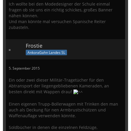
Ich wollte bei den Modedesigner der Schule einmal
fragen ob sie uns ein richtig schickes, großes Banner
nähen können.
Und man könnte mal versuchen Spanische Reiter
zubasteln.
Frostie
AnkoraGahn Landes SL
5. September 2015
Ein oder zwei dieser Militär-Tragetücher für den
Abtransport der liegengebliebenen Kameraden, an
besten direkt mit Wappen drauf
Einen eigenen Trupp-Bollerwagen mit Trinken den man
auch als Deckung für nen Armbrustschützen und
Waffenauflage verwenden könnte.
Soldbücher in denen die einzelnen Feldzüge,