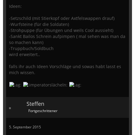
Ideen:
-Setzschild (mit Stierkopf oder Axtfelswappen drauf)
-Wurfsteine (für die Soldaten)
-Strohpuppe (für Übungen und weils Cool aussieht)
-Sankt Bailos Schrein aufpimpen ( mal sehen was man da
so machen kann)
-Truppbuch/Soldbuch
wird erweitert..
falls ihr auch Ideen Vorschläge und sowas habt lasst es
mich wissen.
Steffen
Fortgeschrittener
5. September 2015