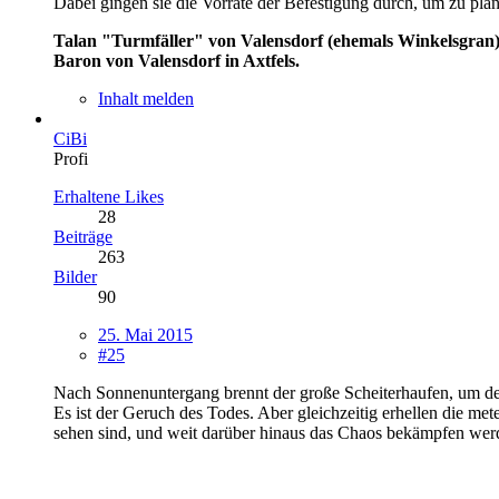
Dabei gingen sie die Vorräte der Befestigung durch, um zu plan
Talan "Turmfäller" von Valensdorf (ehemals Winkelsgran
Baron von Valensdorf in Axtfels.
Inhalt melden
CiBi
Profi
Erhaltene Likes
28
Beiträge
263
Bilder
90
25. Mai 2015
#25
Nach Sonnenuntergang brennt der große Scheiterhaufen, um den
Es ist der Geruch des Todes. Aber gleichzeitig erhellen die 
sehen sind, und weit darüber hinaus das Chaos bekämpfen wer