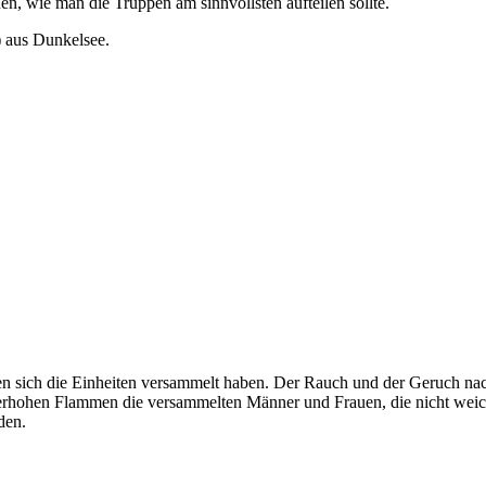
en, wie man die Truppen am sinnvollsten aufteilen sollte.
)
aus Dunkelsee.
 sich die Einheiten versammelt haben. Der Rauch und der Geruch nach
meterhohen Flammen die versammelten Männer und Frauen, die nicht wei
den.