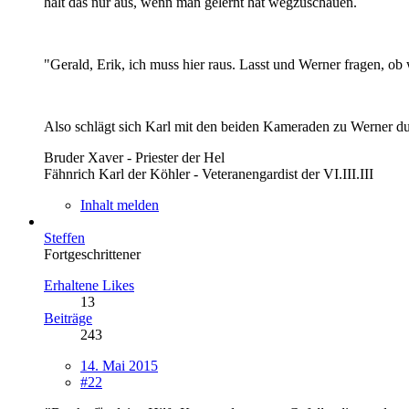
hält das nur aus, wenn man gelernt hat wegzuschauen.
"Gerald, Erik, ich muss hier raus. Lasst und Werner fragen, ob
Also schlägt sich Karl mit den beiden Kameraden zu Werner durc
Bruder Xaver - Priester der Hel
Fähnrich Karl der Köhler - Veteranengardist der VI.III.III
Inhalt melden
Steffen
Fortgeschrittener
Erhaltene Likes
13
Beiträge
243
14. Mai 2015
#22