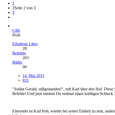
1
2
Seite 2 von 3
3
CiBi
Profi
Erhaltene Likes
28
Beiträge
263
Bilder
90
14. Mai 2015
#21
"Soldat Gerald, stillgestanden!", ruft Karl über den Hof. Dies
Befehle! Und jetzt nimmst Du erstmal einen kräftigen Schluck.
Einerseits ist Karl froh, wieder bei seiner Einheit zu sein, an