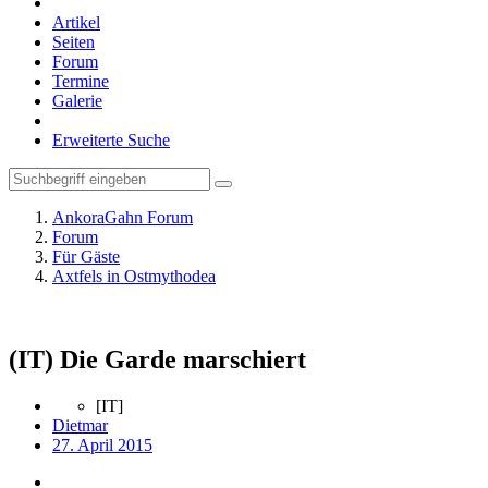
Artikel
Seiten
Forum
Termine
Galerie
Erweiterte Suche
AnkoraGahn Forum
Forum
Für Gäste
Axtfels in Ostmythodea
(IT) Die Garde marschiert
[IT]
Dietmar
27. April 2015