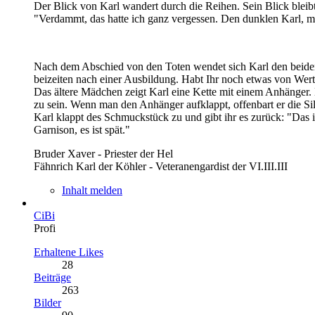
Der Blick von Karl wandert durch die Reihen. Sein Blick blei
"Verdammt, das hatte ich ganz vergessen. Den dunklen Karl, m
Nach dem Abschied von den Toten wendet sich Karl den beiden W
beizeiten nach einer Ausbildung. Habt Ihr noch etwas von Wer
Das ältere Mädchen zeigt Karl eine Kette mit einem Anhänger.
zu sein. Wenn man den Anhänger aufklappt, offenbart er die Si
Karl klappt des Schmuckstück zu und gibt ihr es zurück: "Das
Garnison, es ist spät."
Bruder Xaver - Priester der Hel
Fähnrich Karl der Köhler - Veteranengardist der VI.III.III
Inhalt melden
CiBi
Profi
Erhaltene Likes
28
Beiträge
263
Bilder