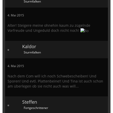
Sturmfalken
4. Mai 2015
Alter! Steigere meine ohnehin kaum zu zügelnde
Vorfreude und Ungeduld doch nicht noch!
Kaldor
Sturmfalken
4. Mai 2015
Nach dem Com will ich noch Schwebescheiben! Und
Sporen! Und evtl. Plattenbeine!! Und Tina ist auch schon
am überlegen ob sie nicht auch was will...
Steffen
Fortgeschrittener