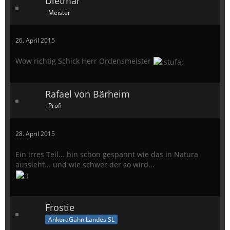
Dietmar
Meister
26. April 2015
Wow richtig Schick Herr Ordensmeister
Rafael von Bärheim
Profi
28. April 2015
Ein irres Teil... bin schon gespannt wie das in Natura
aussieht... und wie schwer der so wird...
Frostie
AnkoraGahn Landes SL