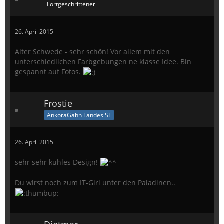
Fortgeschrittener
26. April 2015
Alter Schwede - sehr schön! Vor allem mit den
unterschiedlichen Farbgebungen ne klasse Idee. Bin
gespannt auf Fotos.
Frostie
AnkoraGahn Landes SL
26. April 2015
sehr sehr kuhles Design!
Du wirst noch zum IT-Girl unter den Paladinen..