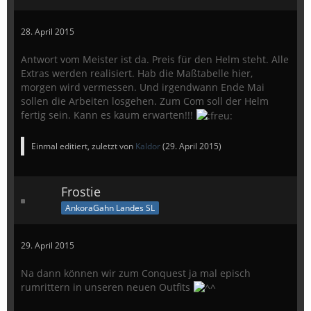
28. April 2015
Antwort vom Meister ist da. Preis für den Helm steht. Alle
Extras werden realisiert. Hab die Maßtabelle hier,
morgen wird vermessen. Und irgendwann Ende Mai
sollen die Arbeiten losgehen. Zum Com soll der Helm
fertig sein. Kann es kaum erwarten!!!
Einmal editiert, zuletzt von
Kaldor
(
29. April 2015
)
Frostie
AnkoraGahn Landes SL
29. April 2015
Na dann können wir zum Conquest ja mal episch
rumrittern in unseren neuen Outfits