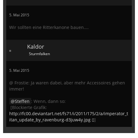
5. Mai 2015
Wir sollten eine Ritterkanone bauen....
Kaldor
Sturmfalken
5. Mai 2015
@ Frostie: Ja waren dabei, aber mehr Accessoires gehen
immer!
Steffen
: Wenn, dann so:
[Blockierte Grafik:
http://fc00.deviantart.net/fs71/i/2011/175/2/a/imperator_t
itan_update_by_ravenburg-d3juw4y.jpg
]