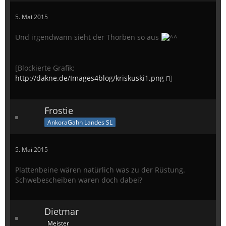
5. Mai 2015
Und irgendwann sieht der Thorben so aus
[Blockierte Grafik:
http://dakne.de/Images4blog/kriskuski1.png
]
Frostie
AnkoraGahn Landes SL
5. Mai 2015
Plattenbeine wären natürlich was zu der Rüstung.
Schwebescheiben waren doch dabei?
Dietmar
Meister