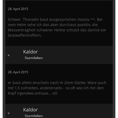
28. April 2015
Schwer. Thoradin baut ausgesprochen massiv ^^. Bei
nem Helm sehe ich das aber durchaus postitiv, die
Massenträgheit schwerer Helme schützt das Genick vor
larpwaffentreffern.
Kaldor
Sturmfalken
28. April 2015
er baut allem Anschein nach in 2mm Stärke. Wäre auch
mit 1,5 zufrieden, andererseits - so oft wie ich mir den
Kopf irgendwo anhaue... oO
Kaldor
Sturmfalken