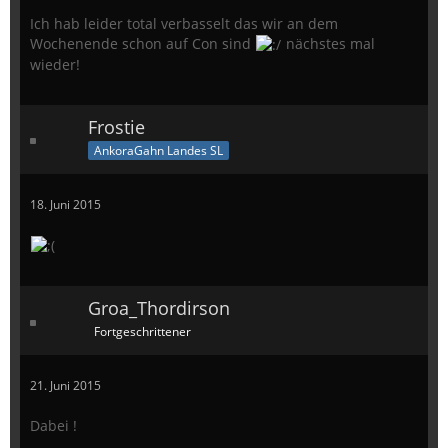
Ich hab leider total verbasselt das wir an dem
Wochenende schon auf Con sind
nächstes mal
wieder!
Frostie
AnkoraGahn Landes SL
18. Juni 2015
Groa_Thordirson
Fortgeschrittener
21. Juni 2015
Dabei !