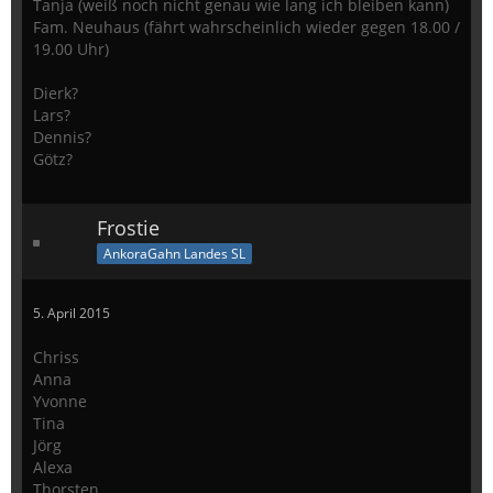
Tanja (weiß noch nicht genau wie lang ich bleiben kann)
Fam. Neuhaus (fährt wahrscheinlich wieder gegen 18.00 /
19.00 Uhr)
Dierk?
Lars?
Dennis?
Götz?
Frostie
AnkoraGahn Landes SL
5. April 2015
Chriss
Anna
Yvonne
Tina
Jörg
Alexa
Thorsten