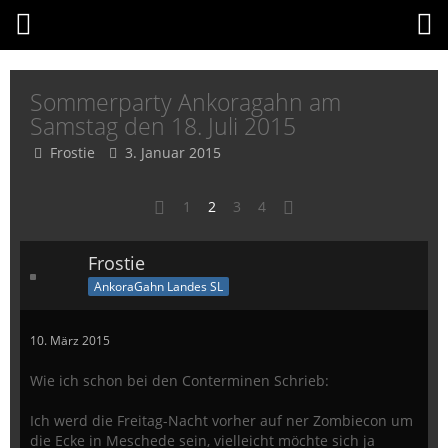
Sommerparty Ankoragahn am
Samstag den 18. Juli 2015
Frostie
3. Januar 2015
1
2
3
4
Frostie
AnkoraGahn Landes SL
10. März 2015
Wie ich schon bei den Conterminen Schrieb:
Ich werd die Freitag-Nacht vorher auf ner Zombiecon um
die Ecke in Meschede sein, vielleicht möchte sich ja