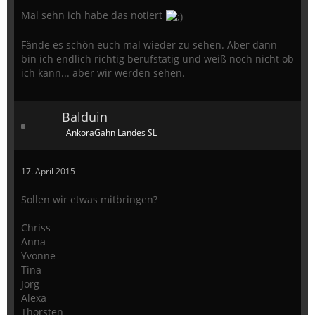
Mal sehn ich habe das notiert
Fände es schön euch mal wieder zu sehen. Aber dann
bin ich endlich richtig berufstätig und weiß noch nicht ob
ich kann... aber wir werden sehen.
Balduin
AnkoraGahn Landes SL
17. April 2015
Sollen wir etwas mitbringen?
Chriss
Anna
Yvonne
Tina
Jörg
Alexa
Thorsten