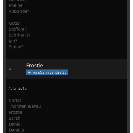
Philine
Alexander
Götz?
Steffen(?)
Sabrina (?)
Jan?
Simon?
Frostie
AnkoraGahn Landes SL
1. Juli 2015
Chriss
Thorsten & Frau
Frostie
Sarah
Daniel
Daniela