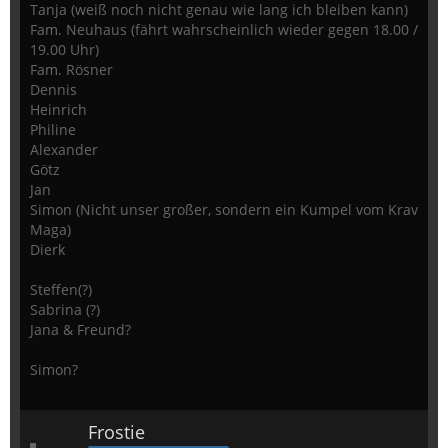
Tanja (weiß noch nicht genau wie lang ich bleiben kann)
Fam. Neuhaus (fährt wahrscheinlich wieder gegen 18.00 /
19.00 Uhr)
Fam. Rösner
Dennis
Heinrich
Philine
Alexander
Götz
Jan
Simon (Nicht unser großer, sondern ein Kumpel vom Krav
Maga)
Dierk
Steffen(?)
Sabrina (?)
Jana & Freund?
Simon?
Frostie