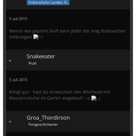
AnkoraGahn Landes SL
5. Juli 2015
Wenns wie geplant läuft kann jeder der mag Badesachen
mitbringen
Snakeeater
Profi
5. Juli 2015
Klingt gut - hast du inzwischen nen Whirlpool mit
Wasserrutsche im Garten angebaut? :-o
Groa_Thordirson
Fortgeschrittener