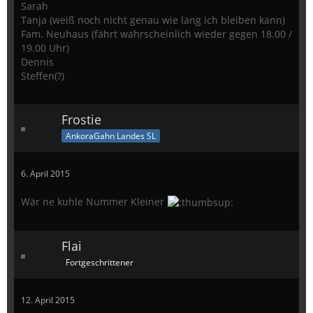
Sarah
Tanja (weiß noch nicht genau wie lang ich bleiben kann)
Fam. Neuhaus (fährt wahrscheinlich wieder gegen 18.00 /
19.00 Uhr)
Dennis
Steffen(?)
Frostie
AnkoraGahn Landes SL
6. April 2015
Wär ne kuhle Nummer Kleiner
Flai
Fortgeschrittener
12. April 2015