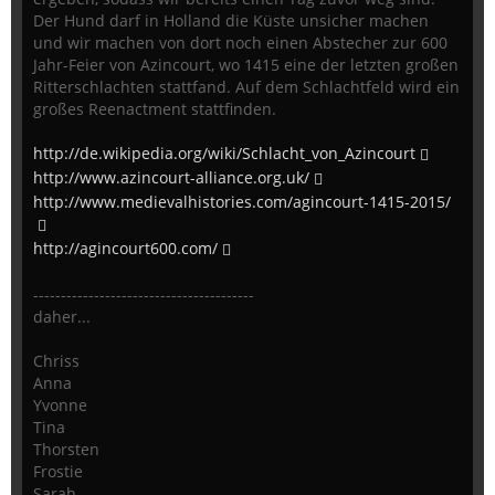
Der Hund darf in Holland die Küste unsicher machen
und wir machen von dort noch einen Abstecher zur 600
Jahr-Feier von Azincourt, wo 1415 eine der letzten großen
Ritterschlachten stattfand. Auf dem Schlachtfeld wird ein
großes Reenactment stattfinden.
http://de.wikipedia.org/wiki/Schlacht_von_Azincourt
http://www.azincourt-alliance.org.uk/
http://www.medievalhistories.com/agincourt-1415-2015/
http://agincourt600.com/
----------------------------------------
daher...
Chriss
Anna
Yvonne
Tina
Thorsten
Frostie
Sarah