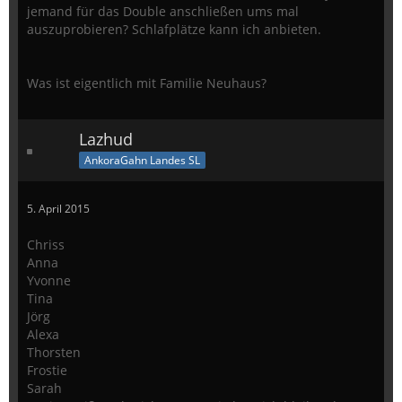
jemand für das Double anschließen ums mal
auszuprobieren? Schlafplätze kann ich anbieten.
Was ist eigentlich mit Familie Neuhaus?
Lazhud
AnkoraGahn Landes SL
5. April 2015
Chriss
Anna
Yvonne
Tina
Jörg
Alexa
Thorsten
Frostie
Sarah