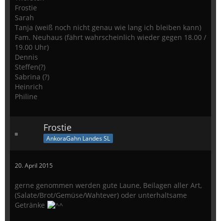
Frostie
Sarah
Tanja (weiß noch nicht genau wie lang ich bleiben kann)
Fam. Neuhaus (fährt wahrscheinlich wieder gegen 18.00 /
19.00 Uhr)
Dennis
Steffen(?)
Sabrina (?)
Heinrich
Philine
Frostie
AnkoraGahn Landes SL
20. April 2015
gerne genommen werden gute Laune, Beilagen aller Art,
(Salate/Brot/Gemüse/Wahtever) oder unterhaltsame
Getränke