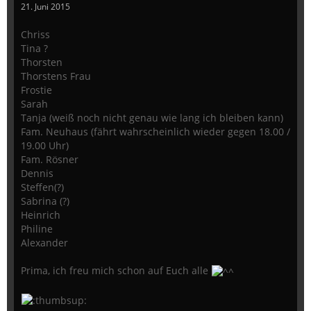
21. Juni 2015
Chriss
Tina ?
Thorsten
Thorstens Frau
Frostie
Sarah
Tanja (weiß noch nicht genau wie lang ich bleiben kann)
Fam. Neuhaus (fährt wahrscheinlich wieder gegen 18.00 /
19.00 Uhr)
Fam. Rösner
Dennis
Steffen(?)
Sabrina (?)
Heinrich
Philine
Alexander
Prima, ich freu mich schon auf Euch alle