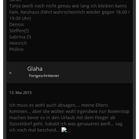
Tanja (weiß noch nicht genau wie lang ich bleiben kann)
Fam. Neuhaus (fährt wahrscheinlich wieder gegen 18.00 /
19.00 Uhr)
Dennis
Steffen(?)
Sabrina (?)
Heinrich
Philine
Glaha
Fortgeschrittener
13. Mai 2015
Ich muss es wohl auch absagen,... meine Eltern
kommen... aber die wollen wohl irgendwie nur Boxenstop
machen bevor es in den Urlaub mit dem Flieger ab
Düsseldorf geht. Sobald ich was genaueres weiß... sag
ich noch mal bescheid...