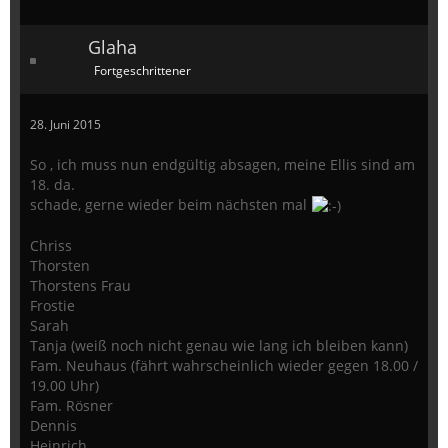
Glaha
Fortgeschrittener
28. Juni 2015
So , ich muss nun endgültig absagen, meine Ellis sind am
18. da.
schade, gerne wieder beim nächsten mal
Chriss
Thorsten
Thorstens Frau
Frostie
Sarah
Tanja (weiß noch nicht genau wie lang ich bleiben kann)
Fam. Neuhaus (fährt wahrscheinlich wieder gegen 18.00 /
19.00 Uhr)
Fam. Rösner
Dennis
Heinrich