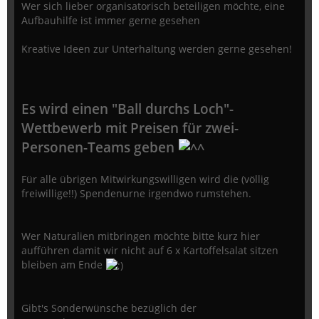
Wer sich lieber organisatorisch beteiligen möchte, eine
Aufbauhilfe ist immer gerne gesehen
Kreative Ideen zur Unterhaltung werden gerne gesehen!
Es wird einen "Ball durchs Loch"-
Wettbewerb mit Preisen für zwei-
Personen-Teams geben
Für alle übrigen Mitwirkungswilligen wird die (völlig
freiwillige!!) Spendenurne irgendwo rumstehen.
Wer Naturalien mitbringen möchte bitte kurz hier
aufführen damit wir nicht auf 6 x Kartoffelsalat sitzen
bleiben am Ende
Gibt's Sonderwünsche bezüglich der