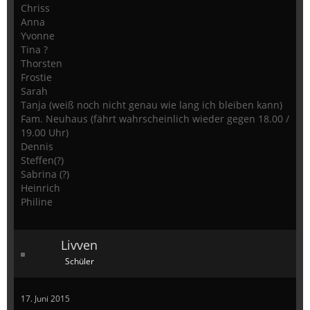
Chriss
Anna
Yvonne
Tina ?
Thorsten
Frostie
Sarah
Tanja (weiß noch nicht genau wie lang ich bleiben kann)
Fam. Neuhaus (fährt wahrscheinlich wieder gegen 18.00 /
19.00 Uhr)
Dennis
Steffen(?)
Sabrina (?)
Heinrich
Philine
Livven
Schüler
17. Juni 2015