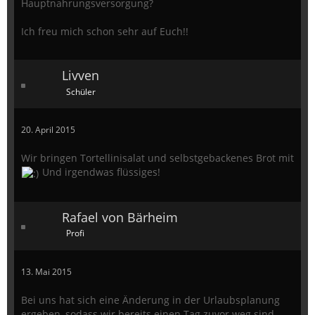
Hauptnahrungsversorgung?
Ich freu mich schon sehr auf Euch!!
Livven
Schüler
20. April 2015
Wir bringen Tortellinisalat und selbstgebackenes Brot mit
Und irgendwas flüssiges!
Rafael von Bärheim
Profi
13. Mai 2015
Bei uns hat sich eine Änderung in der Urlaubsplanung
ergeben, sodass wir bereits einen Tag zuvor weg sind.