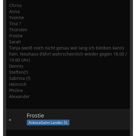
Chriss
Anna
Yvonne
Tina ?
Thorsten
Frostie
Sarah
Tanja (weiß noch nicht genau wie lang ich bleiben kann)
Fam. Neuhaus (fährt wahrscheinlich wieder gegen 18.00 /
19.00 Uhr)
Dennis
Steffen(?)
Sabrina (?)
Heinrich
Philine
Alexander
Frostie
AnkoraGahn Landes SL