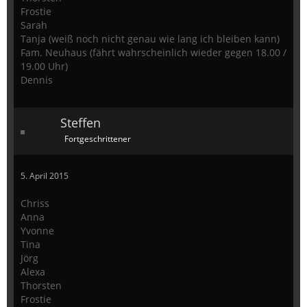
Frostie
Sarah
Tanja (weiß noch nicht genau wie lang ich bleiben kann)
Fam. Neuhaus (fährt wahrscheinlich wieder gegen 18.00 /
19.00 Uhr)
Dennis
Steffen
Fortgeschrittener
5. April 2015
Chriss
Anna
Yvonne
Tina
Jörg
Alexa
Thorsten
Frostie