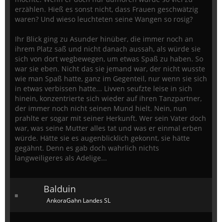
erzählen. Hieß es sonst nicht, dass Frauen geschwätzig
waren? Und wieso leuchteten seine Wangen so rosig?
Ihr Blick ging zu Asunder hinüber, die immer noch an
ihrem Platz saß und nicht danach aussah, als würde sie
sich von dort wegbewegen, um etwas Spaß zu haben. So
war sie eben. Nicht das sie jemand war, der nicht wusste
wie man Spaß hatte, ganz im Gegenteil, nur wenn sie sich
in etwas verbissen hatte... Livven seufzte leise in sich
hinein, konzentrierte sich wieder auf ihren Tanzpartner,
der immer noch nicht seinen Mund hielt. Nein, nun
prahlte er sogar mit seiner Herkunft. Wer sein Vater doch
war, was seine Mutter alles tat und was er einmal erben
würde. Hätte sie es augenblicklich gekonnt, sie hätte
gegähnt. Denn es gab doch wahrlich nichts
langweiligeres als Adelige...
Balduin
AnkoraGahn Landes SL