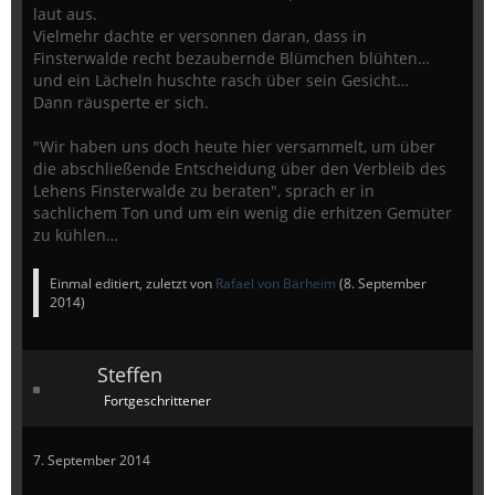
laut aus.
Vielmehr dachte er versonnen daran, dass in
Finsterwalde recht bezaubernde Blümchen blühten…
und ein Lächeln huschte rasch über sein Gesicht…
Dann räusperte er sich.
"Wir haben uns doch heute hier versammelt, um über
die abschließende Entscheidung über den Verbleib des
Lehens Finsterwalde zu beraten", sprach er in
sachlichem Ton und um ein wenig die erhitzen Gemüter
zu kühlen…
Einmal editiert, zuletzt von
Rafael von Bärheim
(
8. September
2014
)
Steffen
Fortgeschrittener
7. September 2014