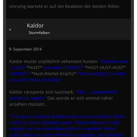
Unruhig wartete er auf die Reaktion der beiden Ritter.
Kaldor
Sturmfalken
9. September 2014
Kaldor muste urplötzlich vehement husten.
"Paladine des
Ursun?"
*HUST*
Aus dem Frosttal??"
*HUST-HUST-HUST*
"MAGIE???
*Hust-Röchel-Krächz*
"Entschuldigt, ich hatte
das wohl etwas im Halse."
Kaldor räusperte sich lautstark.
"Sehr ...
ungewöhnlich
würde ich sagen."
Das würde er sich einmal näher
ansehen müssen...
"Nun gut, ich kenne diesen Orden nicht und kann daher
nichts zu ihren Gunsten sagen. Was die Bruderschaft
angeht, nun sie sind offensichtlich zu großen Teilen
schlichtweg von einer Art Wahn umgeben. Sie kämpfen