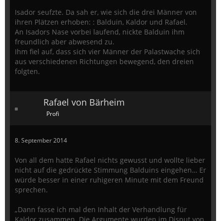
Isador seufzte. Da sah er, wie sich die drei Männer von
ihren Plätzen erhoben: : Balduin, Kaldor und Rafael.
An Isadors Nase vorbei laufend, nickte Balduin ihm
freundlich aber abwesend zu.
Ihm fiel auf, dass sich vier Männer der Palastwache sich
aus verschiedenen Richtungen bewegend, den dreien
folgten.
Rafael von Bärheim
Profi
8. September 2014
Von all dem hatte Rafael nichts gewusst und wollte lieber
nicht auf die gedrückte Stimmung Balduins eingehen… Er
würde besser in einer ruhigeren Minute mit dem Freund
sprechen.
„Dann fasse ich mal den Inhalt der Verhandlung für
Kaldor zusammen. Die Argumente wurden im Disput von