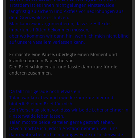
Trotzdem ist es ihnen nicht gelungen Finsterwalde
langfristig zu sichern und Axtfels vor Bedrohungen aus
dem Grenzwald zu schützen.
Man kann zwar argumentieren, dass sie Hilfe des
Imperiums hätten bekommen müssen,
aber wo kommen wir dann hin, wenn ich mich nicht blind
auf unsere Vasallem verlassen kann.
Er machte eine Pause, überlegte einen Moment und
kramte dann ein Papier hervor.
Den Brief schlug er auf und fasste dann kurz für die
anderen zusammen.
Da fällt mir gerade noch etwas ein.
Talan war kurz bevor ich wiederkam kurz hier und
hinterließ einen Brief für mich.
Sein Vorschlag sieht vor, dass wir beide Lehensnehmer in
Finsterwalde leben lassen.
Talan möchte beide Parteien gerne gestraft sehen.
Davon möchte ich jedoch Abstand nehmen, weil uns
dann wahrscheinlich ein blutiges Ende in Finsterwalde