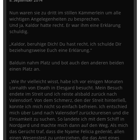
8. September 2014
Nun waren sie zu dritt im stillen Kämmerlein um alle
wichtigen Angelegenheiten zu besprechen.
Und ja, Kaldor hatte recht. Er war ihm eine Erklärung
schuldig.
„Kaldor, beruhige Dich! Du hast recht, ich schulde Dir
beziehungsweise Euch eine Erklärung.“
Balduin nahm Platz und bot auch den anderen beiden
einen Platz an.
„Wie Ihr vielleicht wisst, habe ich vor einigen Monaten
Lornalth von Eleath in Elesgard besucht. Mein Besuch
endete im Streit und ich reiste alsbald zurück nach
Valensdorf. Von dem Schmerz, den der Streit hinterließ,
konnte ich mich nicht so einfach befreien. Ich entschied
mich über Land nach Valensdorf zurückzureisen und die
Einsamkeit zu suchen. So landete ich mit dem Schiff in
Nordgard und machte mich dann auf den Weg. Als mich
das Gerücht traf, dass die Nyame Felicia gedenkt, allen
einen Wesenstest zu unterziehen, die das Amt eines