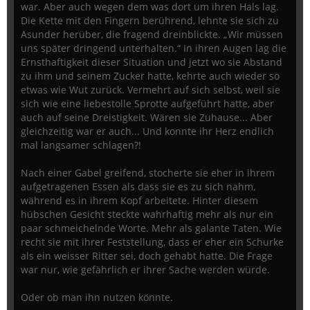
war. Aber auch wegen dem was dort um ihren Hals lag.
Die Kette mit den Fingern berührend, lehnte sie sich zu
Asunder herüber, die fragend dreinblickte. „Wir müssen
uns später dringend unterhalten.“ In ihren Augen lag die
Ernsthaftigkeit dieser Situation und jetzt wo sie Abstand
zu ihm und seinem Zucker hatte, kehrte auch wieder so
etwas wie Wut zurück. Vermehrt auf sich selbst, weil sie
sich wie eine liebestolle Sprotte aufgeführt hatte, aber
auch auf seine Dreistigkeit. Wären sie Zuhause... Aber
gleichzeitig war er auch... Und konnte ihr Herz endlich
mal langsamer schlagen?!
Nach einer Gabel greifend, stocherte sie eher in ihrem
aufgetragenen Essen als dass sie es zu sich nahm,
während es in ihrem Kopf arbeitete. Hinter diesem
hübschen Gesicht steckte wahrhaftig mehr als nur ein
paar schmeichelnde Worte. Mehr als galante Taten. Wie
recht sie mit ihrer Feststellung, dass er eher ein Schurke
als ein weisser Ritter sei, doch gehabt hatte. Die Frage
war nur, wie gefährlich er ihrer Sache werden würde.
Oder ob man ihn nutzen könnte.