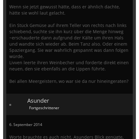
Wenn sie jetzt gewusst hätte, dass er ähnlich dachte,
hätte sie wohl laut gelacht.
Ein Stück Gemüse auf ihrem Teller von rechts nach links
schiebend, suchte sie ihn kurz über die Menge hinweg
~erschauderte dann aufgrund der Kälte um ihren Hals
und wandte sich wieder ab. Beim Tanz also. Oder einem
Spaziergang. Sie war wahrlich gespannt was dann folgen
würde.
Livven leerte ihren Weinbecher und forderte direkt einen
neuen, den sie ebenfalls an die Lippen führte.
Bei allen Meergeistern, wo war sie da nur hineingeraten?
Asunder
Fortgeschrittener
6. September 2014
Worte brauchte es auch nicht. Asunders Blick genügte,