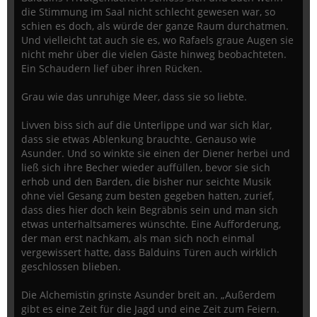
die Stimmung im Saal nicht schlecht gewesen war, so
schien es doch, als würde der ganze Raum durchatmen.
Und vielleicht tat auch sie es, wo Rafaels graue Augen sie
nicht mehr über die vielen Gäste hinweg beobachteten.
Ein Schaudern lief über ihren Rücken.
Grau wie das unruhige Meer, dass sie so liebte.
Livven biss sich auf die Unterlippe und war sich klar,
dass sie etwas Ablenkung brauchte. Genauso wie
Asunder. Und so winkte sie einen der Diener herbei und
ließ sich ihre Becher wieder auffüllen, bevor sie sich
erhob und den Barden, die bisher nur seichte Musik
ohne viel Gesang zum besten gegeben hatten, zurief,
dass dies hier doch kein Begräbnis sein und man sich
etwas unterhaltsameres wünschte. Eine Aufforderung,
der man erst nachkam, als man sich noch einmal
vergewissert hatte, dass Balduins Türen auch wirklich
geschlossen blieben.
Die Alchemistin grinste Asunder breit an. „Außerdem
gibt es eine Zeit für die Jagd und eine Zeit zum Feiern.