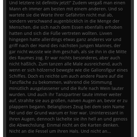
Und letztere ist definitiv jetzt!“ Zudem vergaß man einen
Mann eh immer am besten mit einem anderen. Und so
wartete sie die Worte ihrer Gefährtin nicht mal ab,
sondern verschwand augenblicklich in die Menge der
Menschen, die sich nach dem Essen ebenfalls erhoben
hatten und sich die Füße vertreten wollten. Livven
hingegen hatte allerdings etwas ganz anderes vor und
griff nach der Hand des nächsten jungen Mannes, der
gar nicht wusste wie ihm geschah, als sie ihn in die Mitte
des Raumes zog. Er war nichts besonderes, aber auch
nicht häßlich. Zum tanzen alle Male ausreichend, auch
wenn er sich hölzernd bewegte wie die Galionsfigur eines
Schiffes. Doch es reichte um auch andere Paare auf die
Tanzfläche zu bekommen, während die Stimmung
minütlich ausgelassener und die Rufe nach Wein lauter
wurden. Und auch ihr Tanzpartner taute immer weiter
auf, strahlte sie aus großen, naiven Augen an, bevor er zu
plappern begann. Belangloses Zeug bei dem sein Name
fiel und der Grund warum er hier war. Uninteressant in
ihren Augen, dennoch lächelte sie ihn hell an und genoss
die Abwechslung. Einmal nicht an die Karten denken.
Nicht an die Fessel um ihren Hals. Und nicht an...