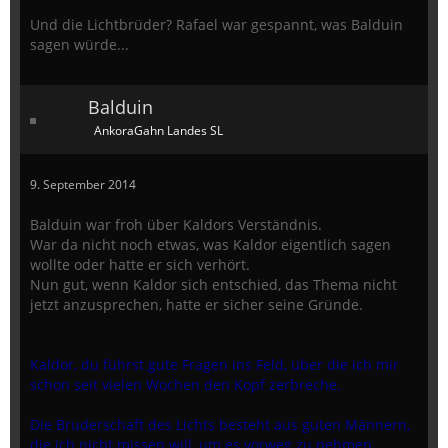
Und die Lichtbrüder? Rafael war gespannt, was Balduin
sagen würde...
Balduin
AnkoraGahn Landes SL
9. September 2014
Balduin war froh über Kaldors Verständnis.
War da nicht noch etwas, was Kaldor eigentlich sagen
wollte oder hatte er sich verhört.
Nun gut, wenn Kaldor sich entschied, das Thema nicht
jetzt anzusprechen, hatte er sicher seine Gründe.
Kaldor, du führst gute Fragen ins Feld, über die ich mir
schon seit vielen Wochen den Kopf zerbreche.
Die Bruderschaft des Lichts besteht aus guten Männern,
die ich nicht missen will, um es vorweg zu nehmen.