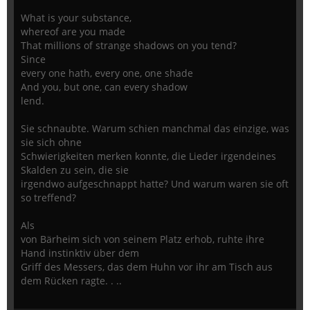
What is your substance,
whereof are you made
That millions of strange shadows on you tend?
Since
every one hath, every one, one shade
And you, but one, can every shadow
lend.
Sie schnaubte. Warum schien manchmal das einzige, was
sie sich ohne
Schwierigkeiten merken konnte, die Lieder irgendeines
Skalden zu sein, die sie
irgendwo aufgeschnappt hatte? Und warum waren sie oft
so treffend?
Als
von Bärheim sich von seinem Platz erhob, ruhte ihre
Hand instinktiv über dem
Griff des Messers, das dem Huhn vor ihr am Tisch aus
dem Rücken ragte. . ..