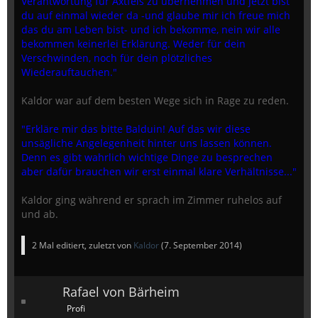
Verantwortung für Axtfels zu übernehmen und jetzt bist
du auf einmal wieder da -und glaube mir ich freue mich
das du am Leben bist- und ich bekomme, nein wir alle
bekommen keinerlei Erklärung. Weder für dein
Verschwinden, noch für dein plötzliches
Wiederauftauchen."
Kaldor war auf dem besten Wege sich in Rage zu reden.
"Erkläre mir das bitte Balduin! Auf das wir diese
unsägliche Angelegenheit hinter uns lassen können.
Denn es gibt wahrlich wichtige Dinge zu besprechen
aber dafür brauchen wir erst einmal klare Verhältnisse..."
Kaldor ging während er sprach im Zimmer ruhelos auf
und ab.
2 Mal editiert, zuletzt von
Kaldor
(
7. September 2014
)
Rafael von Bärheim
Profi