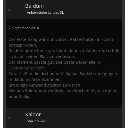
Balduin
AnkoraGahn Landes SL
7. September 2014
Der erste Gang war nun vorbei. Rafael hatte ihn schon
angesprochen.
Balduin nickte ihm zu, schaute dann zu Kaldor und erhob
sich, um seinen Platz zu verlassen.
Der Moment passte gut. Die Gäste waren alle in
Gespräche vertieft.
So verließen die drei unauffällig das Bankett und gingen
in Balduins Arbeitszimmer,
um einige Notwendigkeiten zu klären.
Vier von Balduins zuverlässigsten Wachen folgten ihnen
unauffällig.
Kaldor
Sturmfalken