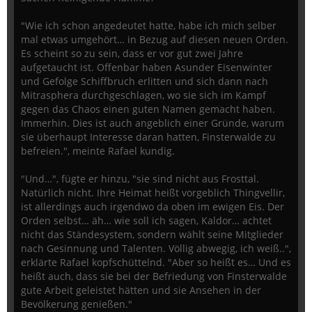
"Wie ich schon angedeutet hatte, habe ich mich selber
mal etwas umgehört… in Bezug auf diesen neuen Orden.
Es scheint so zu sein, dass er vor gut zwei Jahre
aufgetaucht ist. Offenbar haben Asunder Eisenwinter
und Gefolge Schiffbruch erlitten und sich dann nach
Mitrasphera durchgeschlagen, wo sie sich im Kampf
gegen das Chaos einen guten Namen gemacht haben.
Immerhin. Dies ist auch angeblich einer Gründe, warum
sie überhaupt Interesse daran hatten, Finsterwalde zu
befreien.", meinte Rafael kundig.
"Und…", fügte er hinzu, "sie sind nicht aus Frosttal.
Natürlich nicht. Ihre Heimat heißt vorgeblich Thingvellir,
ist allerdings auch irgendwo da oben im ewigen Eis. Der
Orden selbst… äh… wie soll ich sagen, Kaldor… achtet
nicht das Ständesystem, sondern wählt seine Mitglieder
nach Gesinnung und Talenten. Völlig abwegig, ich weiß..",
erklärte Rafael kopfschüttelnd. "Aber so heißt es… Und es
heißt auch, dass sie bei der Befriedung von Finsterwalde
gute Arbeit geleistet hätten und sie Ansehen in der
Bevölkerung genießen."