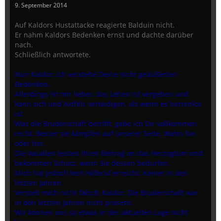
9. September 2014
Auf Kaldors Hustattacke reagierte Balduin nicht.
Er nahm Kaldors Bedenken ernst und dachte darüber
nach.
Schließlich antwortete.
Nun Kaldor, ich verstehe Deine nicht geäußerten
Bedenken.
Allerdings ist mir lieber, das Lehen ist vergeben und
kann sich und Axtfels verteidigen, als wenn es herrenlos
ist.
Was die Bruderschaft betrifft, gebe ich Dir vollkommen
recht. Besser sie kämpfen auf unserer Seite. Wahn hin
oder her.
Die Vasallen leisten ihren Beitrag an das Herzogtum und
bekommen Schutz, wenn Sie dessen bedürfen.
Mich hat jedoch kein Hilferuf erreicht. Keiner in den
letzten Jahren.
Versteh mich nicht falsch, Kaldor. Die Bruderschaft war
in den letzten Jahren nicht präsent.
Wir können uns so etwas in der aktuellen Lage nicht