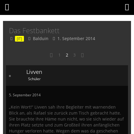
Das Festbankett
Balduin
1. September 2014
[IT]
1
2
3
Livven
Schüler
5. September 2014
„Kein Wort!“ Livven sah ihre Begleiter mit warnenden
Blick an, als Rafael sie zurück zum Tisch gebracht hatte.
Sie brauchte ihre Häme nun nicht, wo sie sich wieder auf
ihren Platz setzte und zum Großteil ihren anfänglichen
Hunger verloren hatte. Wegen dem was da geschehen