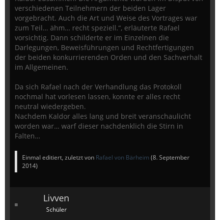
verschiedenen Teilnehmern der beiden Lager
vorgebracht. Auch die Art und Weise des Vortrages war
zum Teil… ähm… recht speziell.“, erläuterte Rafael
vorsichtig. Dann schilderte er im Einzelnen die
Darlegungen, Beweisführungen und Rechtfertigungen
der beiden konkurrierenden Orden und den Sachverhalt
im Allgemeinen.
Da sich Rafael nach der Verhandlung das Protokoll
nochmal hat vorlesen lassen, konnte er alles recht
neutral wiedergeben.
Nachdem Kaldor alles lang und breit veranschaulicht
worden war… warf dieser nachdenklich die Stirn in
Falten…
Einmal editiert, zuletzt von
Rafael von Bärheim
(
8. September
2014
)
Livven
Schüler