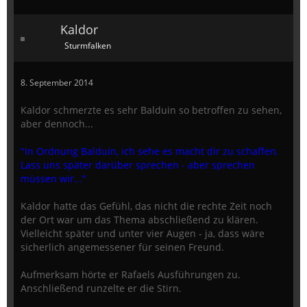
Kaldor
Sturmfalken
8. September 2014
Kaldor schmerzte es sehr Balduin so betroffen zu sehen,
aber dennoch...
"In Ordnung Balduin, ich sehe es macht dir zu schaffen.
Lass uns später darüber sprechen - aber sprechen
müssen wir..."
Kaldor hatte das Gefühl, das nicht die rechte Zeit noch
der Ort war um das Thema abschließend zu klären.
Vielleicht später und unter vier Augen - ja, dass wäre
sicherlich angemessener für seinen Freund.
Aufmerksam hörte er Rafaels Ausführungen zu.
Anschließend runzelte er die Stirn.