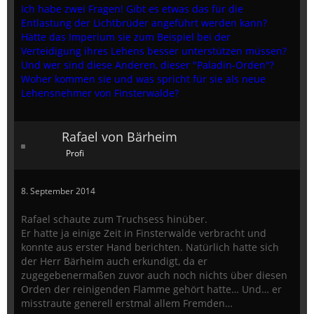
Ich habe zwei Fragen! Gibt es etwas das für die
Entlastung der Lichtbrüder angeführt werden kann?
Hätte das Imperium sie zum Beispiel bei der
Verteidigung ihres Lehens besser unterstützen müssen?
Und wer sind diese Anderen, dieser "Paladin-Orden"?
Woher kommen sie und was spricht für sie als neue
Lehensnehmer von Finsterwalde?
Rafael von Bärheim
Profi
8. September 2014
Rafael schaute zum Truchsess hinüber.
Er hatte ja einige Zeit in Finsterwalde verbracht und
konnte aus erster Hand berichten. Natürlich hatte sich
der Herr Bärheim auch erkundigt, da er
zugegebenermaßen zuvor auch noch nichts über diesen
Orden der reinigenden Flamme gehört hatte… Und… er
misstraute generell erstmal allem Fremden…