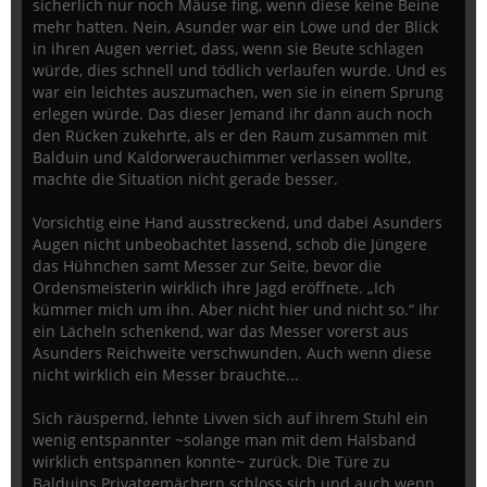
sicherlich nur noch Mäuse fing, wenn diese keine Beine
mehr hatten. Nein, Asunder war ein Löwe und der Blick
in ihren Augen verriet, dass, wenn sie Beute schlagen
würde, dies schnell und tödlich verlaufen wurde. Und es
war ein leichtes auszumachen, wen sie in einem Sprung
erlegen würde. Das dieser Jemand ihr dann auch noch
den Rücken zukehrte, als er den Raum zusammen mit
Balduin und Kaldorwerauchimmer verlassen wollte,
machte die Situation nicht gerade besser.
Vorsichtig eine Hand ausstreckend, und dabei Asunders
Augen nicht unbeobachtet lassend, schob die Jüngere
das Hühnchen samt Messer zur Seite, bevor die
Ordensmeisterin wirklich ihre Jagd eröffnete. „Ich
kümmer mich um ihn. Aber nicht hier und nicht so.“ Ihr
ein Lächeln schenkend, war das Messer vorerst aus
Asunders Reichweite verschwunden. Auch wenn diese
nicht wirklich ein Messer brauchte...
Sich räuspernd, lehnte Livven sich auf ihrem Stuhl ein
wenig entspannter ~solange man mit dem Halsband
wirklich entspannen konnte~ zurück. Die Türe zu
Balduins Privatgemächern schloss sich und auch wenn