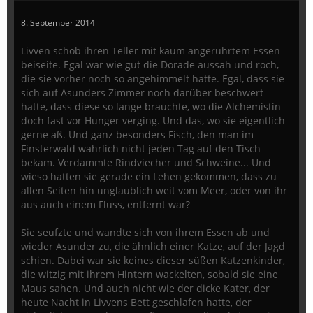
8. September 2014
Livven schob ihren Teller mit kaum angerührtem Essen
beiseite. Egal war wie gut die Dorade aussah und roch,
die sie vorher noch so angehimmelt hatte. Egal, dass sie
sich auf Asunders Zimmer noch darüber beschwert
hatte, dass diese so lange brauchte, wo die Alchemistin
doch fast vor Hunger verging. Und das, wo sie eigentlich
gerne aß. Und ganz besonders Fisch, den man im
Finsterwald wahrlich nicht jeden Tag auf den Tisch
bekam. Verdammte Rindviecher und Schweine... Und
wieso hatten sie gerade ein Lehen gekommen, dass zu
allen Seiten hin unglaublich weit vom Meer, oder von ihr
aus auch einem Fluss, entfernt war?
Sie seufzte und wandte sich von ihrem Essen ab und
wieder Asunder zu, die ähnlich einer Katze, auf der Jagd
schien. Dabei war sie keines dieser süßen Katzenkinder,
die witzig mit ihrem Hintern wackelten, sobald sie eine
Maus sahen. Und auch nicht wie der dicke Kater, der
heute Nacht in Livvens Bett geschlafen hatte, der