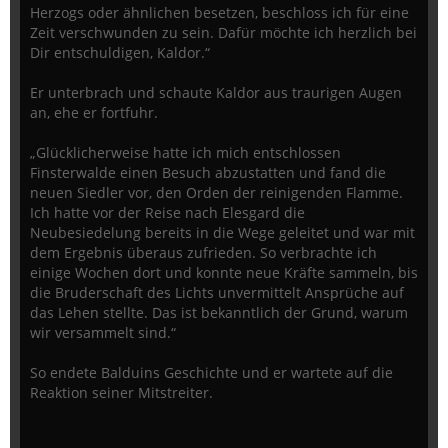
Herzogs oder ähnlichen besetzen, beschloss ich für eine
Zeit verschwunden zu sein. Dafür möchte ich herzlich bei
Dir entschuldigen, Kaldor.“
Er unterbrach und schaute Kaldor aus traurigen Augen
an, ehe er fortfuhr.
„Glücklicherweise hatte ich mich entschlossen
Finsterwalde einen Besuch abzustatten und fand die
neuen Siedler vor, den Orden der reinigenden Flamme.
Ich hatte vor der Reise nach Elesgard die
Neubesiedelung bereits in die Wege geleitet und war mit
dem Ergebnis überaus zufrieden. So verbrachte ich
einige Wochen dort und konnte neue Kräfte sammeln, bis
die Bruderschaft des Lichts unvermittelt Ansprüche auf
das Lehen stellte. Das ist bekanntlich der Grund, warum
wir versammelt sind.“
So endete Balduins Geschichte und er wartete auf die
Reaktion seiner Mitstreiter.