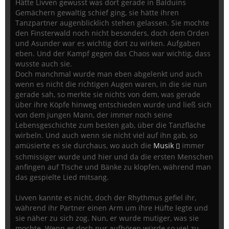
Hätte Livven gewusst was dort gerade in Balduins
Gemächern gewaltig schief ging, sie hätte ihren
Tanzpartner augenblicklich stehen gelassen. Sie mochte
den Finsterwald noch nicht besonders, doch dem Orden
und Asunder war es wichtig dort zu wirken. Aufgaben
eben. Und der Kampf gegen das Chaos war wichtig, dass
wusste auch sie.
Doch manchmal wurde man eben abgelenkt und auch
wenn es nicht die richtigen Augen waren, in die sie nun
gerade sah, so merkte sie nichts von dem, was gerade
über ihre Köpfe hinweg entschieden wurde und ließ sich
von dem jungen Mann, der immer noch seine
Lebensgeschichte zum besten gab, über die Tanzfläche
wirbeln. Und auch wenn sie nicht viel auf ihn gab, so
amüsierte es sie durchaus, wo auch die
Musik
immer
schmissiger wurde und hier und da die ersten Menschen
anfingen auf Tische und Bänke zu klopfen, während man
das gespielte Lied mitsang.
Livven kannte es nicht, doch der Rhythmus gefiel ihr,
während ihr Partner einen Arm um ihre Hüfte legte und
sie näher zu sich zog. Nun, er wurde mutiger, was sie
mochte. Wenn er doch nur aufhören würde so viel zu