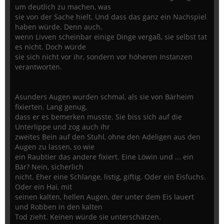
um deutlich zu machen, was
sie von der Sache hielt. Und dass das ganz ein Nachspiel
haben würde. Denn auch,
wenn Livven scheinbar einige Dinge vergaß, sie selbst tat
es nicht. Doch würde
sie sich nicht vor ihr, sondern vor höheren Instanzen
verantworten.
Asunders Augen wurden schmal, als sie von Bärheim
fixierten. Lang genug,
dass er es bemerken musste. Sie biss sich auf die
Unterlippe und zog auch ihr
zweites Bein auf den Stuhl, ohne den Adeligen aus den
Augen zu lassen, so wie
ein Raubtier das andere fixiert. Eine Löwin und ... ein
Bär? Nein, sicherlich
nicht. Eher eine Schlange, listig, giftig. Oder ein Eisfuchs.
Oder ein Hai, mit
seinen kalten, hellen Augen, der unter dem Eis lauert
und Robben in den kalten
Tod zieht. Keinen würde sie unterschätzen.