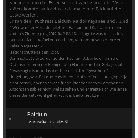
Nachdem nun das Essen serviert wurde und alle Gäste
saßen, konnte Isador das erste mal einen Blick auf die
Gäste werfen.
Er sah den Truchsess Balduin, Kaldor Kayanee und ...und
?
Wer war der Herr, der jetzt mit Balduin und Kaldor in ein ein
anderes Zimmer ging ?
Ri ? Ra ? RA ! Da klingelte was bei Isador.
Genau Rafael ... Rafael von Bärheim, verdammt wie konnte er
Rafael vergessen ?
Isador schüttelte den Kopf.
Dann schaute er zurück zu den Tischen. Dabei fielen ihm die
Ordensmeisterin der Reinigenden Flamme und ihr Gefolge auf.
Etwas sagte Isador das dies hier nicht ihre "gewohnte"
Umgebung war. Er konnte es ihnen nicht verübeln, ihm ging es ja
nicht besser, aber es sprach für sie hier dennoch zu erscheinen.
Ansonsten gab es nicht viel zu sehen und er fragte sich wie lange
dieses Bankett wohl gehen würde. Isador seufzte.
Balduin
AnkoraGahn Landes SL