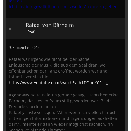
leisten.
Ich bin aber gewillt ihnen eine zweite Chance zu geben.
Rafael von Bärheim
Profi
9. September 2014
Rafael war irgendwie nicht bei der Sache.
Er lauschte der Musik, die aus dem Saal dran, wo
offenbar schon der Tanz eröffnet worden war und
träumte vor sich hin…
https://www.youtube.com/watch?v=h1DDndY0FLI
Irgendwas hatte Balduin gerade gesagt. Dann bemerkte
Bärheim, dass es im Raum still geworden war. Beide
Freunde starrten ihn an…
Rafael grinste verlegen. "Ähm, wenn ich vielleicht noch
mit einigen Informationen und Ergänzungen aushelfen
darf?", meinte er dann wieder möglichst sachlich. "In
Sachen Reinigende Flamme?"