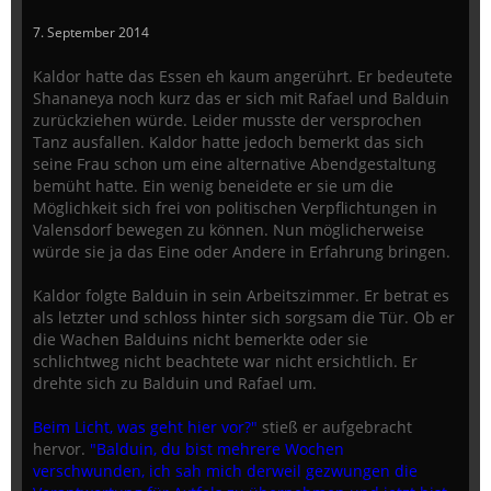
7. September 2014
Kaldor hatte das Essen eh kaum angerührt. Er bedeutete
Shananeya noch kurz das er sich mit Rafael und Balduin
zurückziehen würde. Leider musste der versprochen
Tanz ausfallen. Kaldor hatte jedoch bemerkt das sich
seine Frau schon um eine alternative Abendgestaltung
bemüht hatte. Ein wenig beneidete er sie um die
Möglichkeit sich frei von politischen Verpflichtungen in
Valensdorf bewegen zu können. Nun möglicherweise
würde sie ja das Eine oder Andere in Erfahrung bringen.
Kaldor folgte Balduin in sein Arbeitszimmer. Er betrat es
als letzter und schloss hinter sich sorgsam die Tür. Ob er
die Wachen Balduins nicht bemerkte oder sie
schlichtweg nicht beachtete war nicht ersichtlich. Er
drehte sich zu Balduin und Rafael um.
Beim Licht, was geht hier vor?"
stieß er aufgebracht
hervor.
"Balduin, du bist mehrere Wochen
verschwunden, ich sah mich derweil gezwungen die