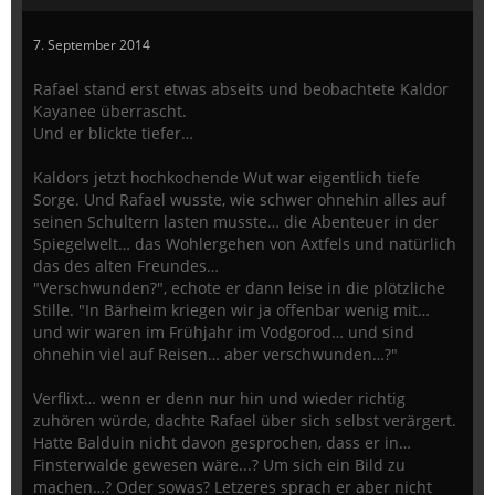
7. September 2014
Rafael stand erst etwas abseits und beobachtete Kaldor
Kayanee überrascht.
Und er blickte tiefer…
Kaldors jetzt hochkochende Wut war eigentlich tiefe
Sorge. Und Rafael wusste, wie schwer ohnehin alles auf
seinen Schultern lasten musste… die Abenteuer in der
Spiegelwelt… das Wohlergehen von Axtfels und natürlich
das des alten Freundes…
"Verschwunden?", echote er dann leise in die plötzliche
Stille. "In Bärheim kriegen wir ja offenbar wenig mit…
und wir waren im Frühjahr im Vodgorod… und sind
ohnehin viel auf Reisen… aber verschwunden…?"
Verflixt… wenn er denn nur hin und wieder richtig
zuhören würde, dachte Rafael über sich selbst verärgert.
Hatte Balduin nicht davon gesprochen, dass er in…
Finsterwalde gewesen wäre...? Um sich ein Bild zu
machen…? Oder sowas? Letzeres sprach er aber nicht