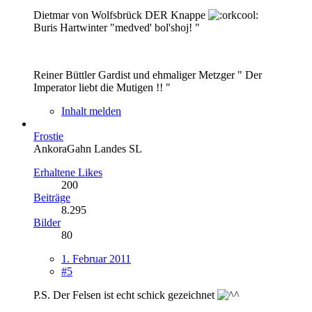
Dietmar von Wolfsbrück DER Knappe
Buris Hartwinter "medved' bol'shoj! "
Reiner Büttler Gardist und ehmaliger Metzger " Der
Imperator liebt die Mutigen !! "
Inhalt melden
Frostie
AnkoraGahn Landes SL
Erhaltene Likes
200
Beiträge
8.295
Bilder
80
1. Februar 2011
#5
P.S. Der Felsen ist echt schick gezeichnet