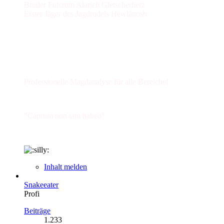
Bruder Fulcrum Alarich Gletscherherz
Erster Jäger des Jagdrudels Hewlânosh
Professionelle Magdanalyse für alle Bereiche!
"Caprum non iam habeo"
Inhalt melden
Snakeeater
Profi
Beiträge
1.233