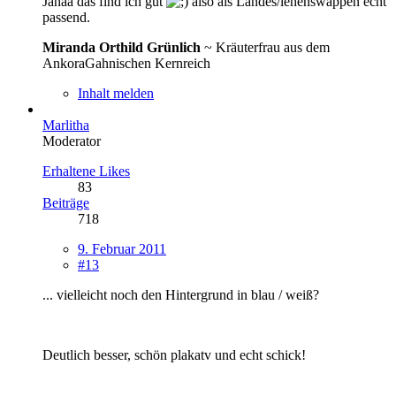
Jahaa das find ich gut
also als Landes/lehenswappen echt
passend.
Miranda Orthild Grünlich
~ Kräuterfrau aus dem
AnkoraGahnischen Kernreich
Inhalt melden
Marlitha
Moderator
Erhaltene Likes
83
Beiträge
718
9. Februar 2011
#13
... vielleicht noch den Hintergrund in blau / weiß?
Deutlich besser, schön plakatv und echt schick!