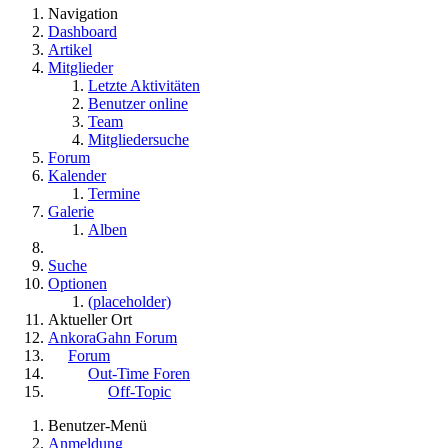
Navigation
Dashboard
Artikel
Mitglieder
Letzte Aktivitäten
Benutzer online
Team
Mitgliedersuche
Forum
Kalender
Termine
Galerie
Alben
Suche
Optionen
(placeholder)
Aktueller Ort
AnkoraGahn Forum
Forum
Out-Time Foren
Off-Topic
Benutzer-Menü
Anmeldung