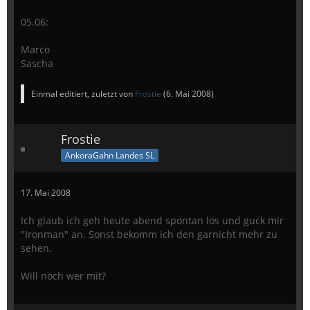
05.06:
Marco
Sascha
Einmal editiert, zuletzt von
Frostie
(
6. Mai 2008
)
Frostie
AnkoraGahn Landes SL
17. Mai 2008
Ich glaub ich geh heute abend spontan los und guck mir
"Ironman" an. Sonst bekomm ich den garnicht mehr zu
sehen.
Will noch wer mit?