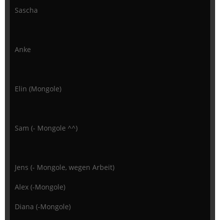
Sascha
Anke
Elin (Mongole)
Sam (- Mongole ^^)
Jens (- Mongole, wegen Arbeit)
Alex (-Mongole)
Diana (-Mongole)