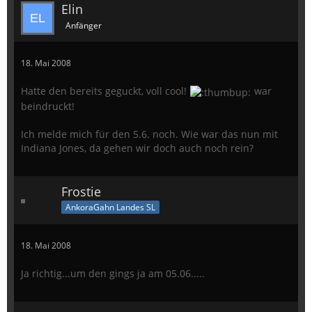
Elin
Anfänger
18. Mai 2008
Hatte den bereits geguckt, voll cool!
war
beindruckt!
Ich melde mich für den 5.6. noch. Wie war das nun mit
Indiana Jones, da gehen wir doch auch noch rein?
Frostie
AnkoraGahn Landes SL
18. Mai 2008
Ja richtig...um den gings ja am 05.06.....