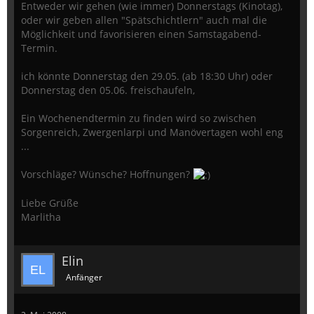
Entweder wir gehen (wie immer) Donnerstags (Kinotag),
oder wir geben allen "Spätschichtlern" auch mal die
Möglichkeit und favorisieren einen Samstagabend-
Termin.
ich könnte Donnerstag den 29.05. (ab 18:30 Uhr) oder
Donnerstag den 05.06. freischaufeln,
Ein Wochenendtermin zu finden wird so zwischen
Sorgenreich, Zwergenlarpi und Manövertagen wohl eng
...
Vorschläge? Wünsche? Hoffnungen?
Liebe Grüße
Marlitha
Elin
Anfänger