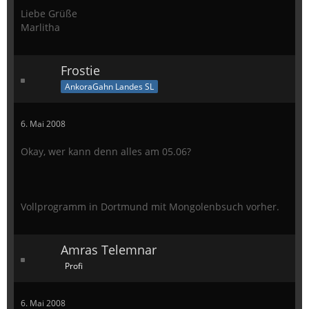
Liebe Grüße
Marlitha
Frostie
AnkoraGahn Landes SL
6. Mai 2008
Okay, wer kann denn alles am 05.06?
Vollprogramm in Dortmund mit Mongolenbsuch vorher.
Amras Telemnar
Profi
6. Mai 2008