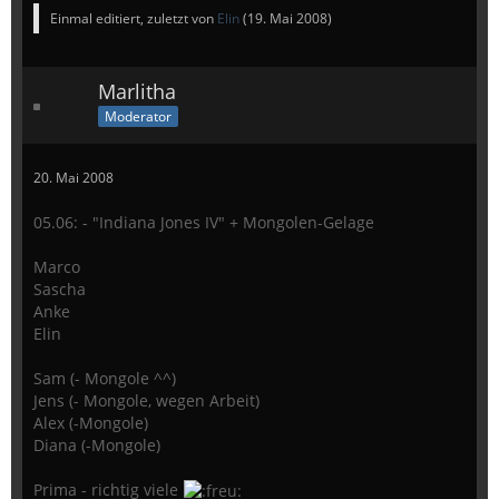
Einmal editiert, zuletzt von
Elin
(
19. Mai 2008
)
Marlitha
Moderator
20. Mai 2008
05.06: - "Indiana Jones IV" + Mongolen-Gelage
Marco
Sascha
Anke
Elin
Sam (- Mongole ^^)
Jens (- Mongole, wegen Arbeit)
Alex (-Mongole)
Diana (-Mongole)
Prima - richtig viele