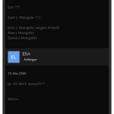
Elin ???
Sam (- Mongole ^^)
Jens (- Mongole, wegen Arbeit)
Alex (-Mongole)
Diana (-Mongole)
Elin
Anfänger
19. Mai 2008
ja, ich doch auuuch^^
Marco