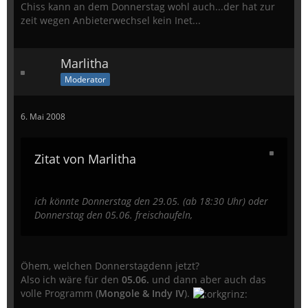
Chiss kann an dem Donnerstag wohl auch...der hat zur
zeit wegen Anbieterwechsel kein Inet...
Marlitha
Moderator
6. Mai 2008
Zitat von Marlitha
ich könnte Donnerstag den 29.05. (ab 18:30 Uhr) oder
Donnerstag den 05.06. freischaufeln,
Öhem, welchen Donnerstagdenn jetzt?
Also ich wäre für den
05.06.
und dann aber auch das
volle Programm (
Mongole & Indy IV
).