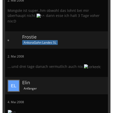
2. Mai 2008
Mongole ist super..hm obwohl das lohnt bei mir
überhaupt nicht
dann esse ich halt 3 Tage voher
nix:D
Frostie
AnkoraGahn Landes SL
2. Mai 2008
....und drei tage danach vermutlich auch nix
Elin
Anfänger
4. Mai 2008