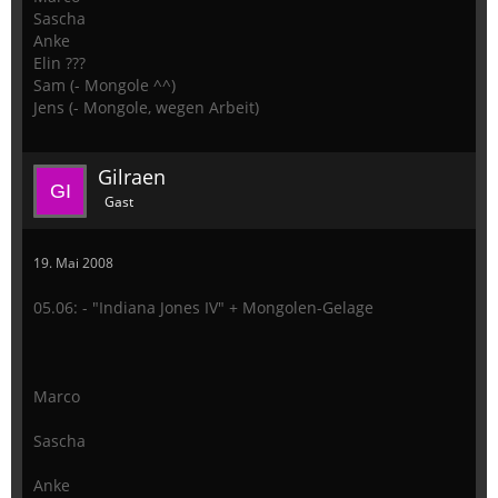
Sascha
Anke
Elin ???
Sam (- Mongole ^^)
Jens (- Mongole, wegen Arbeit)
Gilraen
Gast
19. Mai 2008
05.06: - "Indiana Jones IV" + Mongolen-Gelage
Marco
Sascha
Anke