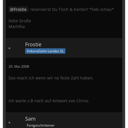
Frostie
: reservierst Du Tisch & Karten? *lieb-schau*
liebe Grüße
Marlitha
Frostie
AnkoraGahn Landes SL
20. Mai 2008
Das mach ich wenn wir ne feste Zahl haben.
Ich warte z.B noch auf Antwort von Chriss
Sam
Fortgeschrittener