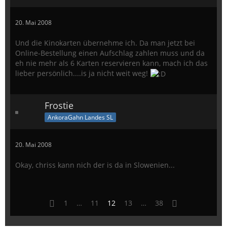
20. Mai 2008
Und die Kinokarten übernehme ich. Da man jetzt bei
Online-Bestellung einen Aufschlag zahlen muss und da
eh nie mehr als 6 Karten reservieren kann, mach ich das
lieber persönlich....is ja nicht weit weg!
Frostie
AnkoraGahn Landes SL
20. Mai 2008
Okay, chriss kann nich der is da in Slowenien...
1
…
11
12
13
…
38