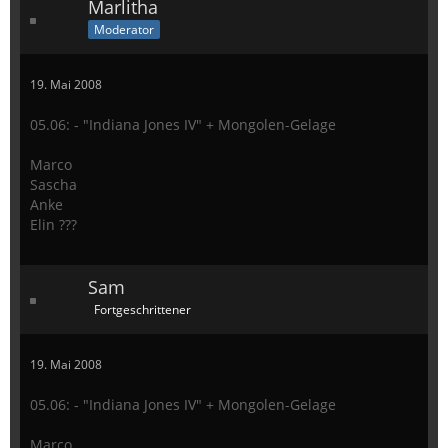
Marlitha
Moderator
19. Mai 2008
05.06: - "Indiana Jones IV" + Mongolen-Gelage
Marco
Sascha
Anke
Elin ???
Sam
Fortgeschrittener
19. Mai 2008
05.06: - "Indiana Jones IV" + Mongolen-Gelage
Marco