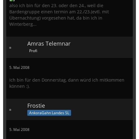
also ich bin für den 23. oder den 24., weil die
Bardengruppe einen termin am 22./23.(evtl. mit
Übernachtung) vorgesehen hat, da bin ich in
Winterberg...
Amras Telemnar
Profi
5. Mai 2008
Ich bin für den Donnerstag, dann würd ich mitkommen
können :).
Frostie
AnkoraGahn Landes SL
5. Mai 2008