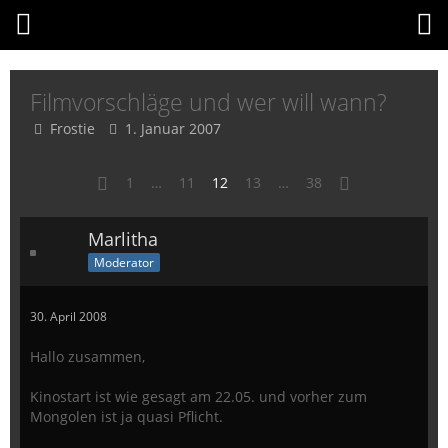
Filmvorschläge und wer will wann?
Frostie
1. Januar 2007
1
…
11
12
13
…
38
Marlitha
Moderator
30. April 2008
Hallo zusammen,
Kinostart ist wie gesagt am 22.05. und vorher zum
Mongolen ist ja quasi Pflicht.