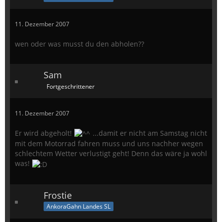
11. Dezember 2007
wen oder was musst du den abholen??
Sam
Fortgeschrittener
11. Dezember 2007
Er wird abgeholt!
...damit er nicht am Samstag nicht
mit dem Motorrad fahren muss und uns nachher wegen
schlechtem Wetter verlustigt geht! Denn das wäre ja wohl
was!
Frostie
AnkoraGahn Landes SL