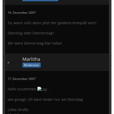
16. Dezember 2007
So, wann solls denn jetzt der goldene Kompaß sein?
Dienstag oder Donnerstag?
Mir wäre Donnerstag klar lieber.
Marlitha
Moderator
17. Dezember 2007
Hallo zusammen
,
wie gesagt: ich kann leider nur am Dienstag.
Liebe Grüße