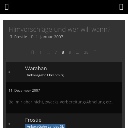
Filmvorschläge und wer will wann?
Frostie
1. Januar 2007
1
…
7
8
9
…
38
Warahan
Ankoragahn Ehrenmitglied
11. Dezember 2007
Bei mir aber nicht, zwecks Vorbereitung/Abholung etc.
Frostie
AnkoraGahn Landes SL