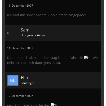
11. Dezember 2007
Ich hätt ihn sonst nachm Kino einfach eingepackt
Sam
Fortgeschrittener
11. Dezember 2007
Dann hab ich aber am Samstag keinen Fahrer!!!
Wir
nehmen nämlich dann Jens' Auto.
Elin
Anfänger
12. Dezember 2007
uiui, koplitzierte Sache das