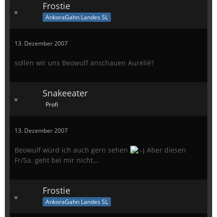
Frostie
AnkoraGahn Landes SL
13. Dezember 2007
sollen wir uns Beowulf anschauen Aureliè?
Snakeeater
Profi
13. Dezember 2007
Beowulf würd ich auch gern sehen
Aber diesen
Fr/Sa. geht bei mir nicht...
Frostie
AnkoraGahn Landes SL