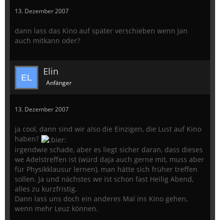
13. Dezember 2007
dann lass das Kino auf später verschieben wenn Jan
auch mitkann oder?
Elin
Anfänger
13. Dezember 2007
ja cool, dann sind wir also die Einzigen, die Lust auf Kino
haben?
irgendwie schade, aber es liegt sicher daran, dass dieses
we Adelstreffen ist (würd daja auch gerne mit, muss aber
für Physikklausur lernen), man hätte sich früher treffen
sollen. Ja und nächstes we ist schon fast Heilig Abend,
alles zu kurzfristig.
Dann lass uns doch ein anderes Mal ins Kino gehen,
wenn mehr Leuz können.