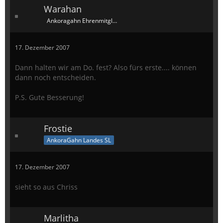
Warahan
Ankoragahn Ehrenmitglied
17. Dezember 2007
Dann halten wir am Do. fest? Also fürs erste.... können
dann noch entscheiden.
P.S. Gute Besserung!
Frostie
AnkoraGahn Landes SL
17. Dezember 2007
sieht so aus Chriss
Marlitha