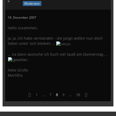
Moderator
18. Dezember 2007
Hallo zusammen,
ja, ja, ich habe verstanden - die Jungs wollen nun doch
lieber unter sich bleiben ...
... na dann wünsche ich Euch viel Spaß am Donnerstag ...
liebe Grüße
Marlitha
1
…
7
8
9
…
38