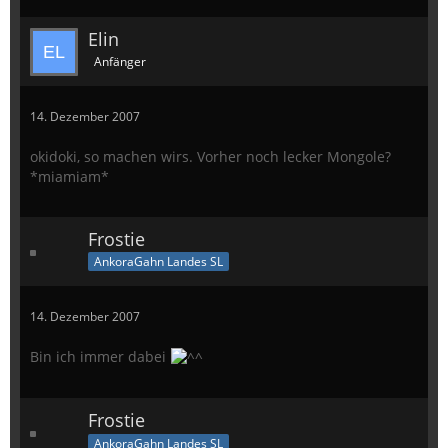
Elin
Anfänger
14. Dezember 2007
okidoki, so machen wirs. Vorher noch lecker Mongole?
*miamiam*
Frostie
AnkoraGahn Landes SL
14. Dezember 2007
Bin ich immer dabei
Frostie
AnkoraGahn Landes SL