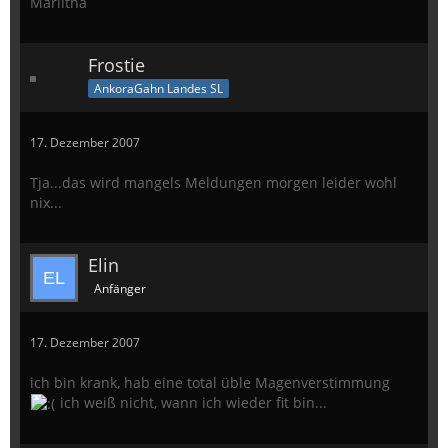
Marlitha
Frostie
AnkoraGahn Landes SL
17. Dezember 2007
Tja...das wird mangels Meldungen morgen leider wohl
nix...
Elin
Anfänger
17. Dezember 2007
ich bin krank, hab eine total üble Magenverstimmung
ich weiß nicht, wann ich wieder fit bin...