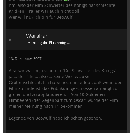
hm, also der Film Schwerter des Königs hat schlechte
Kritiken (Trailer war auch nicht doll).
Wer will nu? ich bin für Beowulf
Warahan
Ankoragahn Ehrenmitglied
13. Dezember 2007
Also wir waren ja schon in "Die Schwerter des Königs".....
ja.... der Film... also.... keine Worte, außer
Grottenschlecht. Ich habe noch nie erlebt, daß wenn der
Film zu Ende ist, das Publikum geschlossen anfängt zu
grölen und zu applaudieren.... Von 10 Goldenen
Himbeeren (der Gegenpart zum Oscar) würde der Film
meiner Meinung nach 11 bekommen.
Legende von Beowulf habe ich schon gesehen.