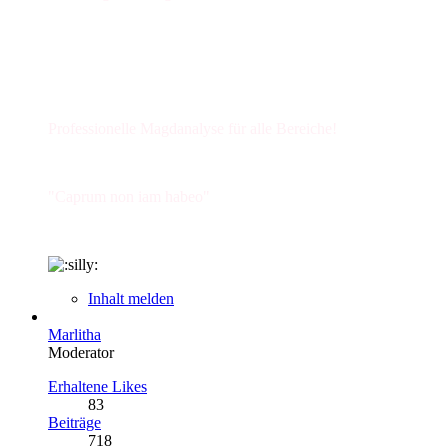
Professionelle Magdanalyse für alle Bereiche!
"Caprum non iam habeo"
Inhalt melden
Marlitha
Moderator
Erhaltene Likes
83
Beiträge
718