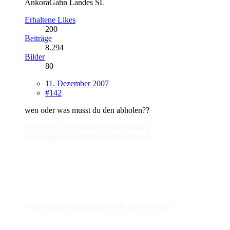
AnkoraGahn Landes SL
Erhaltene Likes
200
Beiträge
8.294
Bilder
80
11. Dezember 2007
#142
wen oder was musst du den abholen??
Bruder Fulcrum Alarich Gletscherherz
Erster Jäger des Jagdrudels Hewlânosh
Professionelle Magdanalyse für alle Bereiche!