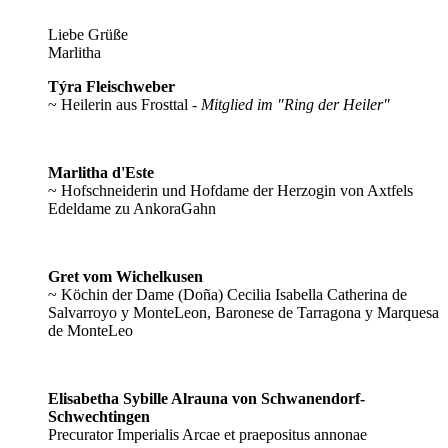
Liebe Grüße
Marlitha
Týra Fleischweber
~ Heilerin aus Frosttal -
Mitglied im "Ring der Heiler"
Marlitha d'Este
~ Hofschneiderin und Hofdame der Herzogin von Axtfels
Edeldame zu AnkoraGahn
Gret vom Wichelkusen
~ Köchin der Dame (Doña) Cecilia Isabella Catherina de
Salvarroyo y MonteLeon, Baronese de Tarragona y Marquesa
de MonteLeo
Elisabetha Sybille Alrauna von Schwanendorf-
Schwechtingen
Precurator Imperialis Arcae et praepositus annonae