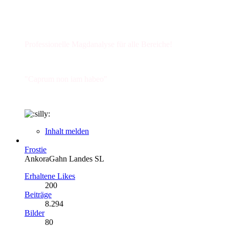
Professionelle Magdanalyse für alle Bereiche!
"Caprum non iam habeo"
Inhalt melden
Frostie
AnkoraGahn Landes SL
Erhaltene Likes
200
Beiträge
8.294
Bilder
80