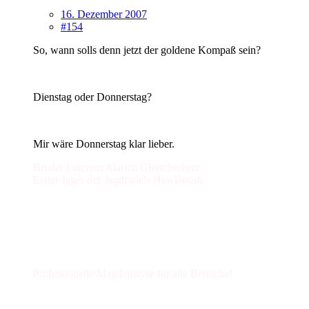
16. Dezember 2007
#154
So, wann solls denn jetzt der goldene Kompaß sein?
Dienstag oder Donnerstag?
Mir wäre Donnerstag klar lieber.
Bruder Fulcrum Alarich Gletscherherz
Erster Jäger des Jagdrudels Hewlânosh
Professionelle Magdanalyse für alle Bereiche!