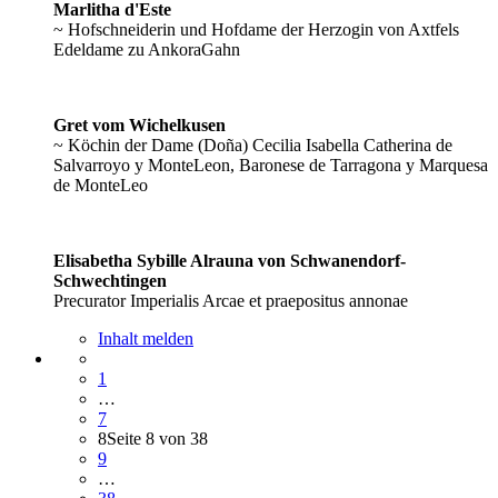
Marlitha d'Este
~ Hofschneiderin und Hofdame der Herzogin von Axtfels
Edeldame zu AnkoraGahn
Gret vom Wichelkusen
~ Köchin der Dame (Doña) Cecilia Isabella Catherina de
Salvarroyo y MonteLeon, Baronese de Tarragona y Marquesa
de MonteLeo
Elisabetha Sybille Alrauna von Schwanendorf-
Schwechtingen
Precurator Imperialis Arcae et praepositus annonae
Inhalt melden
1
…
7
8
Seite 8 von 38
9
…