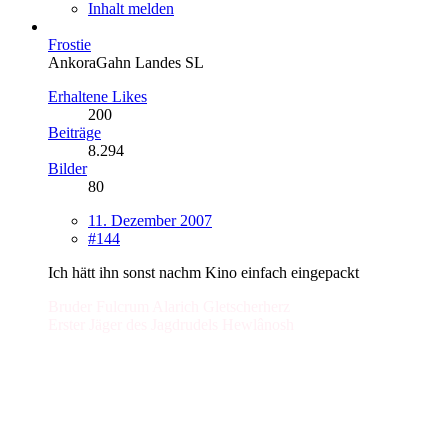
Inhalt melden
Frostie
AnkoraGahn Landes SL
Erhaltene Likes
200
Beiträge
8.294
Bilder
80
11. Dezember 2007
#144
Ich hätt ihn sonst nachm Kino einfach eingepackt
Bruder Fulcrum Alarich Gletscherherz
Erster Jäger des Jagdrudels Hewlânosh