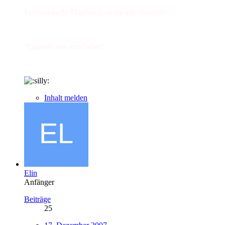
Professionelle Magdanalyse für alle Bereiche!
"Caprum non iam habeo"
Inhalt melden
Elin
Anfänger
Beiträge
25