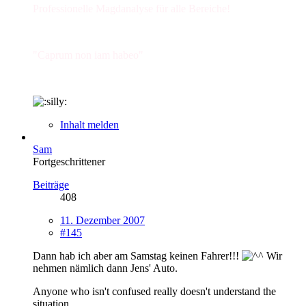
Professionelle Magdanalyse für alle Bereiche!
"Caprum non iam habeo"
Inhalt melden
Sam
Fortgeschrittener
Beiträge
408
11. Dezember 2007
#145
Dann hab ich aber am Samstag keinen Fahrer!!!
Wir
nehmen nämlich dann Jens' Auto.
Anyone who isn't confused really doesn't understand the
situation.