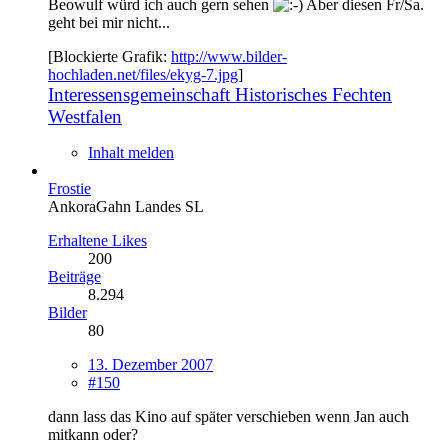
Beowulf würd ich auch gern sehen
Aber diesen Fr/Sa.
geht bei mir nicht...
[Blockierte Grafik:
http://www.bilder-
hochladen.net/files/ekyg-7.jpg
]
Interessensgemeinschaft Historisches Fechten
Westfalen
Inhalt melden
Frostie
AnkoraGahn Landes SL
Erhaltene Likes
200
Beiträge
8.294
Bilder
80
13. Dezember 2007
#150
dann lass das Kino auf später verschieben wenn Jan auch
mitkann oder?