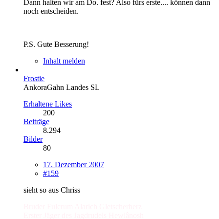
Dann halten wir am Do. fest? Also fürs erste.... können dann
noch entscheiden.
P.S. Gute Besserung!
Inhalt melden
Frostie
AnkoraGahn Landes SL
Erhaltene Likes
200
Beiträge
8.294
Bilder
80
17. Dezember 2007
#159
sieht so aus Chriss
Bruder Fulcrum Alarich Gletscherherz
Erster Jäger des Jagdrudels Hewlânosh