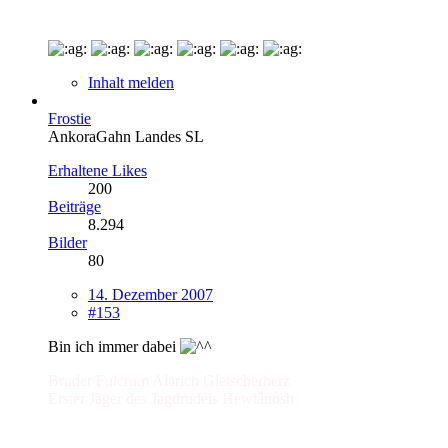
Inhalt melden
Frostie
AnkoraGahn Landes SL
Erhaltene Likes
200
Beiträge
8.294
Bilder
80
14. Dezember 2007
#153
Bin ich immer dabei
Bruder Fulcrum Alarich Gletscherherz
Erster Jäger des Jagdrudels Hewlânosh