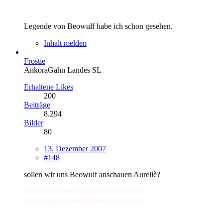
Legende von Beowulf habe ich schon gesehen.
Inhalt melden
Frostie
AnkoraGahn Landes SL
Erhaltene Likes
200
Beiträge
8.294
Bilder
80
13. Dezember 2007
#148
sollen wir uns Beowulf anschauen Aureliè?
Bruder Fulcrum Alarich Gletscherherz
Erster Jäger des Jagdrudels Hewlânosh