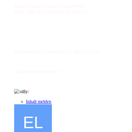
Bruder Fulcrum Alarich Gletscherherz
Erster Jäger des Jagdrudels Hewlânosh
Professionelle Magdanalyse für alle Bereiche!
"Caprum non iam habeo"
Inhalt melden