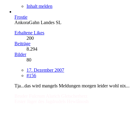
Inhalt melden
Frostie
AnkoraGahn Landes SL
Erhaltene Likes
200
Beiträge
8.294
Bilder
80
17. Dezember 2007
#156
Tja...das wird mangels Meldungen morgen leider wohl nix...
Bruder Fulcrum Alarich Gletscherherz
Erster Jäger des Jagdrudels Hewlânosh