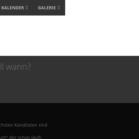
KALENDER
GALERIE
ll wann?
hsten Kanditaten sind
m" der schon läuft.