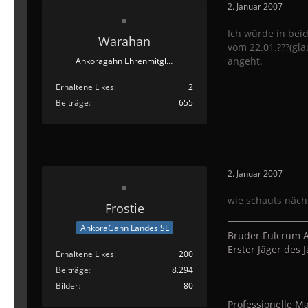
2. Januar 2007
Ich würde in bei
Warahan
vom 22.01.???(gla
angeht.
Ankoragahn Ehrenmitglied
Erhaltene Likes
2
Beiträge
655
2. Januar 2007
wie schauts näch
Frostie
AnkoraGahn Landes SL
Bruder Fulcrum A
Erster Jäger des
Erhaltene Likes
200
Beiträge
8.294
Bilder
80
Professionelle Ma