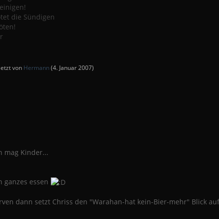
einigen!
ötet die Sündigen
öten!
r
letzt von
Hermann
(
4. Januar 2007
)
h mag Kinder...
in ganzes essen
ven dann setzt Chriss den "Warahan-hat kein-Bier-mehr" Blick au