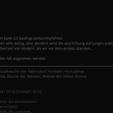
m kann ich bedingt weiterempfehlen
ifen sehr witzig, aber deutlich wird die ausrichtung auf junges pub
berrant von kindern, als wir vor dem einlass standen...
jeden fall angesehen werden
tadtwache von Valensdorf Hermann Hortulanus
evla, Deuter der Zeichen, Wahrer des Willen Ursuns
?
)(13i)^2]-[sin(xy)/2.362x].
ichtet die Verdorbenen
vernichten!
inigt die Unreinen