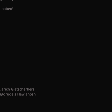
 habeo"
larich Gletscherherz
 Jagdrudels Hewlânosh