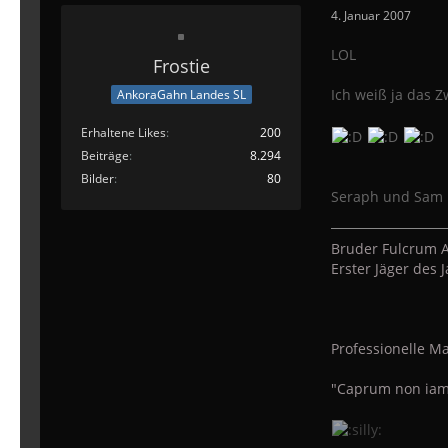
4. Januar 2007
LOL
Frostie
Ich weiß ja das Z
AnkoraGahn Landes SL
Erhaltene Likes
200
Beiträge
8.294
Bilder
80
Seraph und Sam 
Bruder Fulcrum A
Erster Jäger des
Professionelle Ma
"Caprum non iam