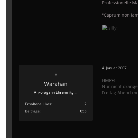
Professionelle Ma
"Caprum non iam
4. Januar 2007
HMPF!
Warahan
Nur nicht dränge
Freitag Abend me
Ankoragahn Ehrenmitglied
Erhaltene Likes
2
Beiträge
655