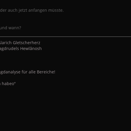
 der auch jetzt anfangen müsste.
n und wann?
larich Gletscherherz
 Jagdrudels Hewlânosh
gdanalyse für alle Bereiche!
 habeo"