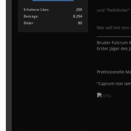
Erhaltene Likes
200
und "Pathfinder"
Beiträge
8.294
Bilder
80
Wer will mit rei
Bruder Fulcrum A
Erster Jäger des
Professionelle Ma
"Caprum non iam