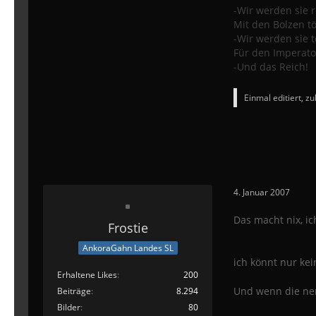
-Wir werden sie r
Mit den Bolzen t
-Wir werden sie t
Für den Imperato
-Und das Reich!
Einmal editiert, zu
4. Januar 2007
Das macht nix, ic
Frostie
AnkoraGahn Landes SL
ich könnt nur ke
Erhaltene Likes
200
Und wenn die ner
Beiträge
8.294
Bilder
80