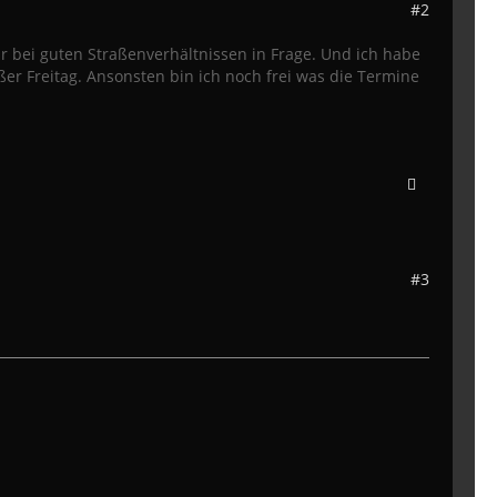
#2
 bei guten Straßenverhältnissen in Frage. Und ich habe
ußer Freitag. Ansonsten bin ich noch frei was die Termine
#3