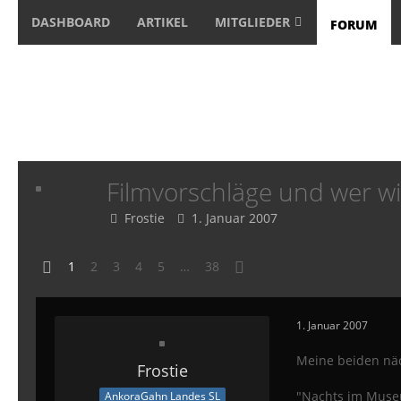
DASHBOARD
ARTIKEL
MITGLIEDER
FORUM
Filmvorschläge und wer wi
Frostie
1. Januar 2007
1
2
3
4
5
…
38
1. Januar 2007
Meine beiden näc
Frostie
"Nachts im Museu
AnkoraGahn Landes SL