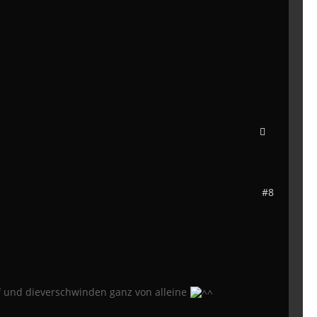
#8
f und dieverschwinden ganz von alleine