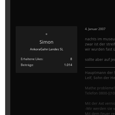
4. Januar 2007
nachts im museu
Simon
zwar ist der stre
wir wurden fast ü
AnkoraGahn Landes SL
Erhaltene Likes
8
sollte aber auf 
Beiträge
1.014
Hauptmann der S
Leif, Sohn der H
Mathe probleme
Telefon 0800-[(10x
Mit der Axt vern
-Wir werden sie 
Mit dem Feuer re