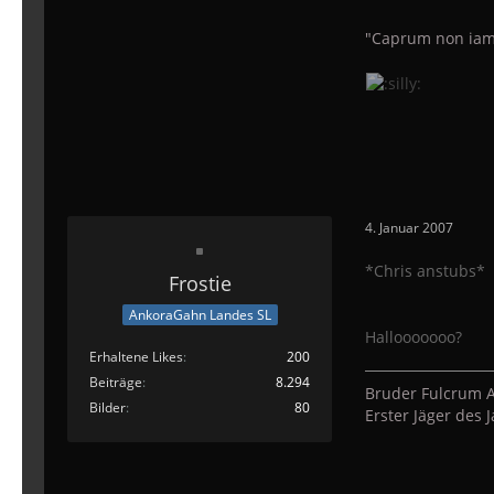
"Caprum non iam
4. Januar 2007
*Chris anstubs*
Frostie
AnkoraGahn Landes SL
Hallooooooo?
Erhaltene Likes
200
Beiträge
8.294
Bruder Fulcrum A
Bilder
80
Erster Jäger des