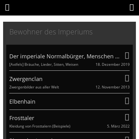
Bewohner des Imperiums
Der imperiale Normalbürger, Menschen wie du und ich
18. Dezember 2019
[Axtfels] Bräuche, Lieder, Sitten, Weisen
Zwergenclan
12. November 2013
Zwergenbilder aus aller Welt
Elbenhain
Frosttaler
5. März 2022
Kleidung von Frosttalern (Beispiele)