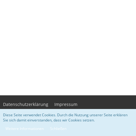
Datenschutzerklärung
Impressum
Diese Seite verwendet Cookies. Durch die Nutzung unserer Seite erklären
Sie sich damit einverstanden, dass wir Cookies setzen.
Community-Software:
WoltLab Suite™ 3.1.29
- Design by
WsC Lupopa
-
Weitere Informationen
Schließen