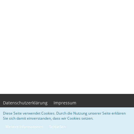
Datenschutzerklärung
Impressum
Diese Seite verwendet Cookies. Durch die Nutzung unserer Seite erklären
Sie sich damit einverstanden, dass wir Cookies setzen.
Community-Software:
WoltLab Suite™ 3.1.29
- Design by
WsC Lupopa
-
Weitere Informationen
Schließen