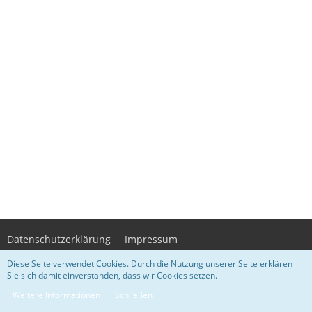
Datenschutzerklärung
Impressum
Diese Seite verwendet Cookies. Durch die Nutzung unserer Seite erklären
Sie sich damit einverstanden, dass wir Cookies setzen.
Community-Software:
WoltLab Suite™ 3.1.29
- Design by
WsC Lupopa
-
Weitere Informationen
Schließen