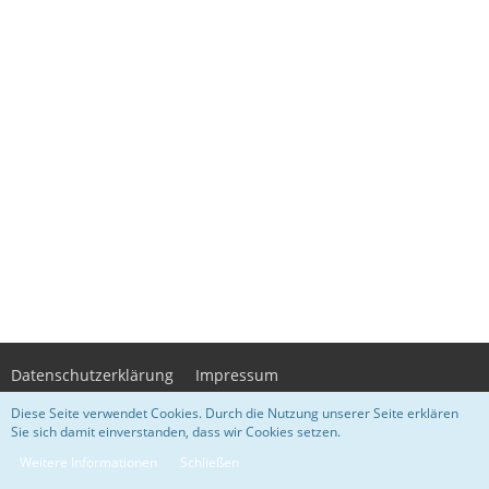
Datenschutzerklärung
Impressum
Diese Seite verwendet Cookies. Durch die Nutzung unserer Seite erklären
Sie sich damit einverstanden, dass wir Cookies setzen.
Community-Software:
WoltLab Suite™ 3.1.29
- Design by
WsC Lupopa
-
Weitere Informationen
Schließen