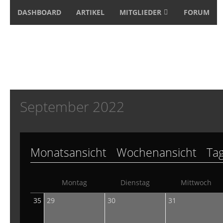
DASHBOARD
ARTIKEL
MITGLIEDER
FORUM
September 2022
Monatsansicht
Wochenansicht
Ta
Montag
Dienstag
Mittwoch
35
29
30
31