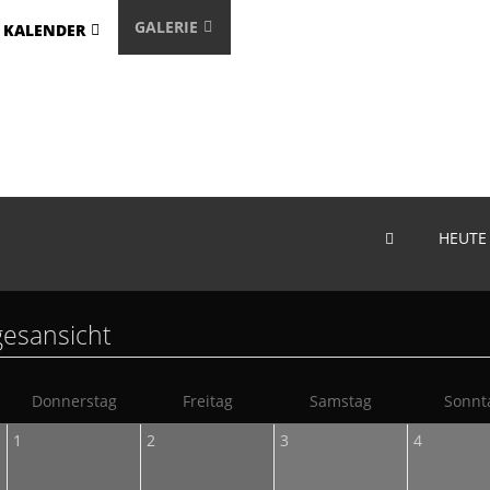
GALERIE
KALENDER
HEUTE
gesansicht
Donnerstag
Freitag
Samstag
Sonnt
1
2
3
4