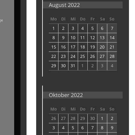
August 2022
Mo
Di
Mi
Do
Fr
Sa
So
ge
1
2
3
4
5
6
7
8
9
10
11
12
13
14
15
16
17
18
19
20
21
22
23
24
25
26
27
28
29
30
31
1
2
3
4
Oktober 2022
Mo
Di
Mi
Do
Fr
Sa
So
26
27
28
29
30
1
2
3
4
5
6
7
8
9